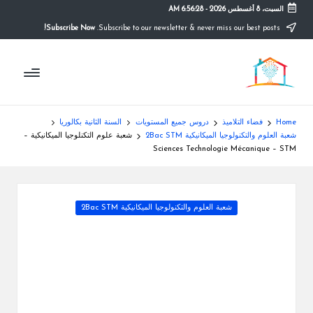
السبت، 8 أغسطس 2026
-
6:56:28 AM
Subscribe Now!
Subscribe to our newsletter & never miss our best posts.
Ski
t
م
conten
التعليم
الصريح
و
ق
Home
فضاء التلاميذ
دروس جميع المستويات
السنة الثانية بكالوريا
ع
شعبة العلوم والتكنولوجيا الميكانيكية 2Bac STM
شعبة علوم التكنلوجيا الميكانيكية –
Sciences Technologie Mécanique – STM
ال
م
Posted
شعبة العلوم والتكنولوجيا الميكانيكية 2Bac STM
د
in
ر
س
ة