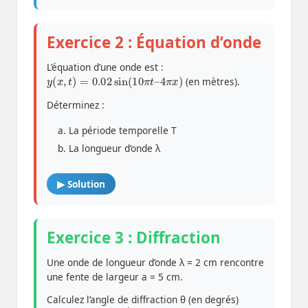
Exercice 2 : Équation d’onde
L’équation d’une onde est :
y
(
x
,
t
)
=
0.02
sin
(
10
π
t
–
4
π
x
)
(en mètres).
Déterminez :
La période temporelle T
La longueur d’onde λ
▶ Solution
Exercice 3 : Diffraction
Une onde de longueur d’onde λ = 2 cm rencontre
une fente de largeur a = 5 cm.
Calculez l’angle de diffraction θ (en degrés)
θ
≈
λ
a