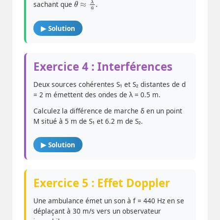
sachant que
.
▶ Solution
Exercice 4 : Interférences
Deux sources cohérentes S₁ et S₂ distantes de d
= 2 m émettent des ondes de λ = 0.5 m.
Calculez la différence de marche δ en un point
M situé à 5 m de S₁ et 6.2 m de S₂.
▶ Solution
Exercice 5 : Effet Doppler
Une ambulance émet un son à f = 440 Hz en se
déplaçant à 30 m/s vers un observateur