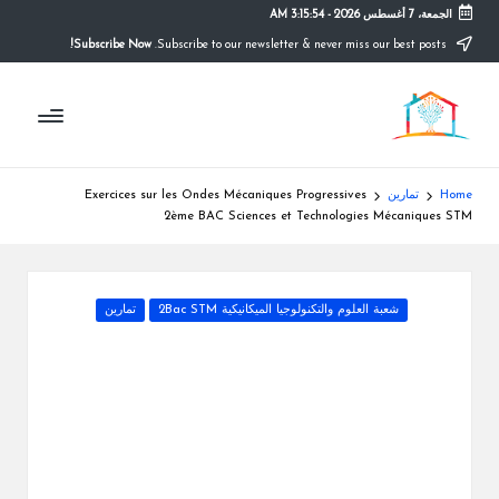
الجمعة، 7 أغسطس 2026
-
3:15:55 AM
Subscribe Now!
Subscribe to our newsletter & never miss our best posts.
Ski
t
م
conten
التعليم
الصريح
و
ق
Home
تمارين
Exercices sur les Ondes Mécaniques Progressives
ع
2ème BAC Sciences et Technologies Mécaniques STM
ال
م
Posted
شعبة العلوم والتكنولوجيا الميكانيكية 2Bac STM
تمارين
in
د
ر
س
ة