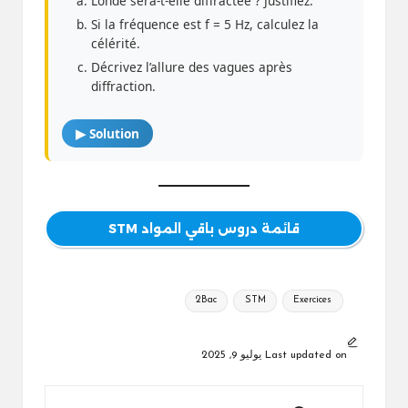
L’onde sera-t-elle diffractée ? Justifiez.
Si la fréquence est f = 5 Hz, calculez la
célérité.
Décrivez l’allure des vagues après
diffraction.
▶ Solution
قائمة دروس باقي المواد STM
Tags:
2Bac
STM
Exercices
Last updated on يوليو 9, 2025