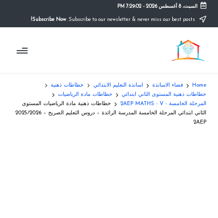
السبت، 8 أغسطس 2026
-
7:29:02 PM
Subscribe Now!
Subscribe to our newsletter & never miss our best posts.
Ski
t
م
conten
التعليم
الصريح
و
ق
Home
فضاء الاساتذة
اساتذة التعليم الابتدائي
خطاطات ذهنية
ع
خطاطات ذهنية المستوى الثاني ابتدائي
خطاطات مادة الرياضيات
المرحلة الخامسة - 2AEP MATHS - V
خطاطات ذهنية مادة الرياضيات المستوى
ال
الثاني ابتدائي المرحلة الخامسة المدرسة الرائدة – دروس التعليم الصريح – 2025/2026
2AEP
م
د
ر
س
ة