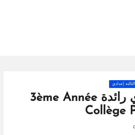
لثالثة إعدادي
السنة الثالثة اعدادي رائدة 3ème Année
Collège P