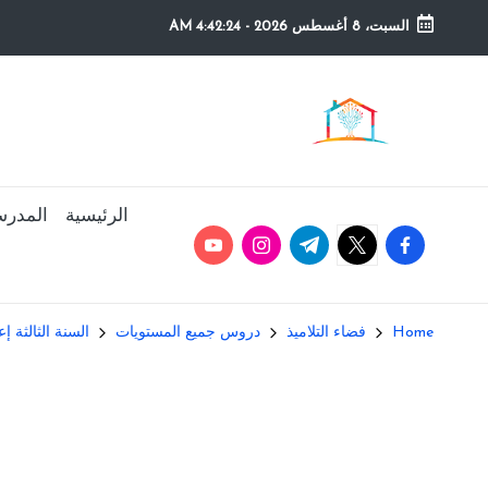
السبت، 8 أغسطس 2026
-
4:42:25 AM
Ski
t
م
التعليم
conten
الصريح
و
ق
الرئيسية
المدرس
youtube.com
instagram.com
twitter.com
t.me
facebook.com
ع
ال
Home
فضاء التلاميذ
دروس جميع المستويات
السنة الثالثة إ
م
د
ر