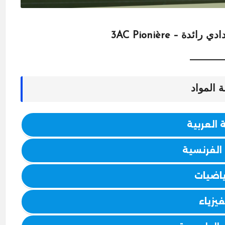
ة – 3AC Pionière
ة المواد
 العربية
 الفرنسية
ياضيات
فيزياء