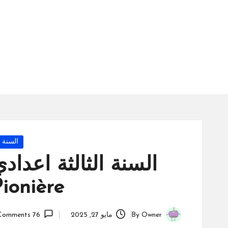
س
ة
ال
را
ئد
ة
Posted
السنة ا
in
ionière
Owner
By
مايو 27, 2025
76 Comments
Posted