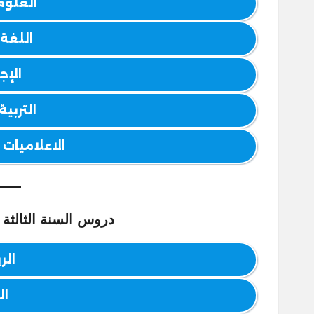
العلوم
اللغة 
الإج
التربية
الاعلاميات – ormatique
دروس السنة الثالثة إع
الر
ال