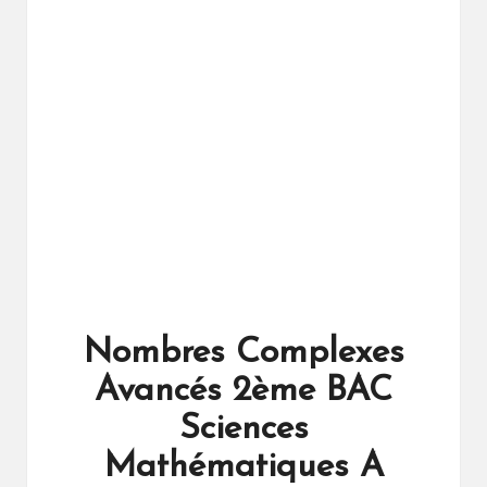
ال
را
ئد
ة
Nombres Complexes
Avancés 2ème BAC
Sciences
Mathématiques A