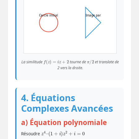
Cercle initial
Image par
f
(
z
)
=
i
z
+
2
π
/
2
La similitude
tourne de
et translate de
2 vers la droite.
4. Équations
Complexes Avancées
a) Équation polynomiale
z
4
–
(
1
+
i
)
z
2
+
i
=
0
Résoudre