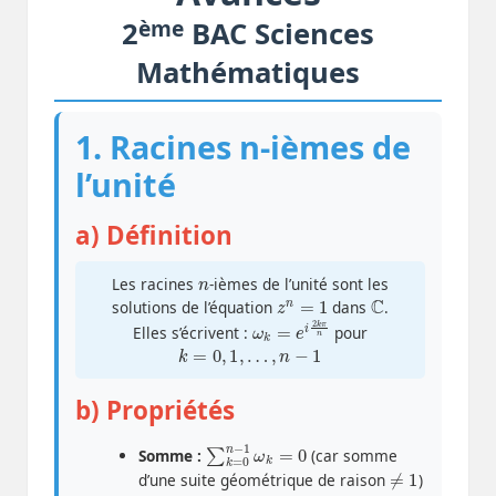
ème
2
BAC Sciences
Mathématiques
1. Racines n-ièmes de
l’unité
a) Définition
n
Les racines
-ièmes de l’unité sont les
z
n
=
1
C
solutions de l’équation
dans
.
ω
k
π
=
e
n
i
2
k
Elles s’écrivent :
pour
k
=
0
,
1
,
…
,
n
−
1
b) Propriétés
∑
=
0
k
=
0
n
−
1
ω
k
Somme :
(car somme
≠
1
d’une suite géométrique de raison
)