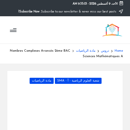
الأحد، 9 أغسطس 2026
-
9:35:02 AM
Subscribe Now!
Subscribe to our newsletter & never miss our best posts.
Ski
t
م
conten
التعليم
الصريح
و
ق
Home
دروس
مادة الرياضيات
Nombres Complexes Avancés 2ème BAC
ع
Sciences Mathématiques A
ال
م
Posted
شعبة العلوم الرياضية - أ - SMA
مادة الرياضيات
in
د
ر
س
ة