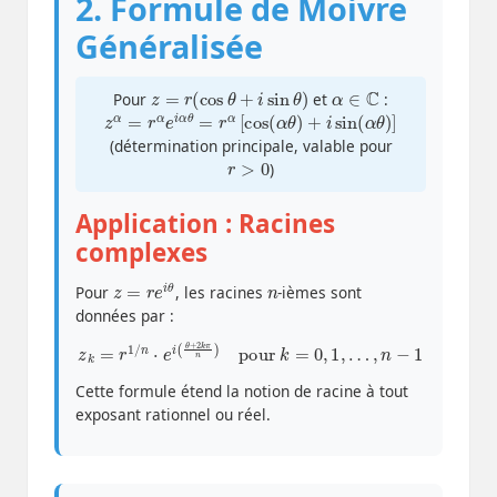
2. Formule de Moivre
Généralisée
z
=
r
(
cos
θ
+
i
sin
θ
)
α
∈
C
Pour
et
:
z
α
=
r
α
e
i
α
θ
=
r
α
[
cos
(
α
θ
)
+
i
sin
(
α
θ
)
]
(détermination principale, valable pour
r
>
0
)
Application : Racines
complexes
z
=
r
e
i
θ
n
Pour
, les racines
-ièmes sont
données par :
z
k
=
r
1
/
n
⋅
e
i
(
θ
+
2
k
π
n
)
pour
k
=
0
,
1
,
…
,
n
−
1
Cette formule étend la notion de racine à tout
exposant rationnel ou réel.