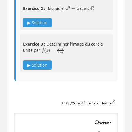
z
―
3
=
z
C
Exercice 2 :
Résoudre
dans
▶ Solution
Exercice 3 :
Déterminer l’image du cercle
f
(
z
)
=
z
+
i
z
−
i
unité par
▶ Solution
Last updated on أكتوبر 25, 2025
Owner