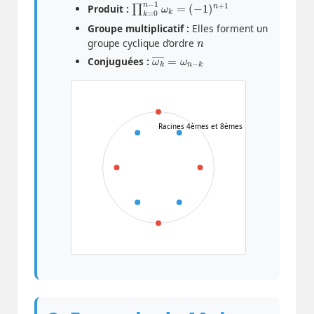
∏
(
−
k
1
=
)
n
0
+
n
1
−
1
ω
k
=
Produit :
Groupe multiplicatif :
Elles forment un
n
groupe cyclique d’ordre
ω
−
k
k
―
=
ω
n
Conjuguées :
Racines 4èmes et 8èmes