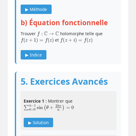
▶ Méthode
b) Équation fonctionnelle
f
:
C
→
C
Trouver
holomorphe telle que
f
(
z
+
1
)
=
f
(
z
)
f
(
z
+
i
)
=
f
(
z
)
et
▶ Indice
5. Exercices Avancés
Exercice 1 :
Montrer que
∑
0
k
=
0
n
−
1
sin
(
θ
+
2
k
π
n
)
=
▶ Solution