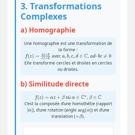
3. Transformations
Complexes
a) Homographie
Une homographie est une transformation de
la forme :
f
(
z
)
=
z
a
+
z
d
+
b
c
a
,
b
,
c
,
d
∈
C
a
d
–
b
c
≠
0
avec
,
Elle transforme cercles et droites en cercles
ou droites.
b) Similitude directe
f
(
z
)
=
α
z
+
β
α
∈
C
∗
β
∈
C
où
,
C’est la composée d’une homothétie (rapport
α
|
|
arg
(
α
)
), d’une rotation (angle
) et d’une
+
β
translation (
).