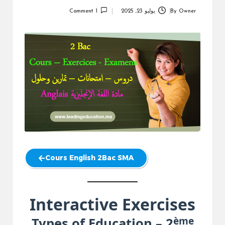
Owner
By
يوليو 23, 2025
1 Comment
Posted
by
Cours English 2Bac SMA
Interactive Exercises
ème
Types of Education – 2