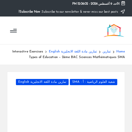
الأحد، 9 أغسطس 2026
-
12:06:02 PM
Subscribe Now!
Subscribe to our newsletter & never miss our best posts.
Ski
t
م
conten
التعليم
الصريح
و
ق
Home
تمارين
تمارين مادة اللغة الانجليزية English
Interactive Exercises
ع
Types of Education – 2ème BAC Sciences Mathématiques SMA
ال
م
Posted
شعبة العلوم الرياضية - أ - SMA
تمارين مادة اللغة الانجليزية English
in
د
ر
س
ة