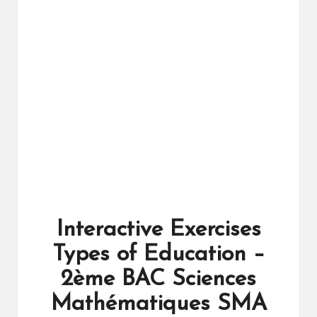
ال
را
ئد
ة
Interactive Exercises
Types of Education –
2ème BAC Sciences
Mathématiques SMA