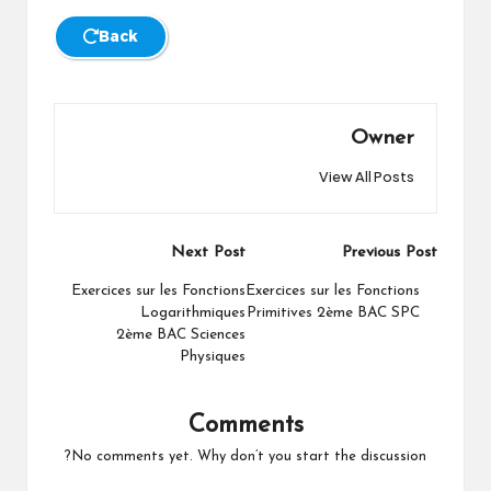
Back
Owner
View All Posts
Post
Next Post
Previous Post
navigation
Exercices sur les Fonctions
Exercices sur les Fonctions
Logarithmiques
Primitives 2ème BAC SPC
2ème BAC Sciences
Physiques
Comments
No comments yet. Why don’t you start the discussion?