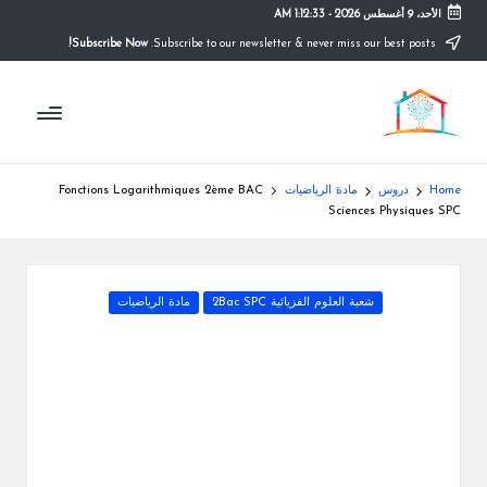
الأحد، 9 أغسطس 2026
-
1:12:34 AM
Subscribe Now!
Subscribe to our newsletter & never miss our best posts.
Ski
t
م
conten
التعليم
الصريح
و
ق
Home
دروس
مادة الرياضيات
Fonctions Logarithmiques 2ème BAC
ع
Sciences Physiques SPC
ال
م
Posted
شعبة العلوم الفزيائية 2Bac SPC
مادة الرياضيات
in
د
ر
س
ة