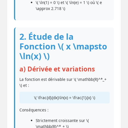
\( \ln(1) = 0 \) et \( \ln(e) = 1 \) où \( e
\approx 2.718 \)
2. Étude de la
Fonction \( x \mapsto
\ln(x) \)
a) Dérivée et variations
La fonction est dérivable sur \( \mathbb{R}^*_+
\) et :
\( \frac{d}{dx}\ln(x) = \frac{1}{x} \)
Conséquences :
Strictement croissante sur \(
\mathbb{R}^*_+ \)