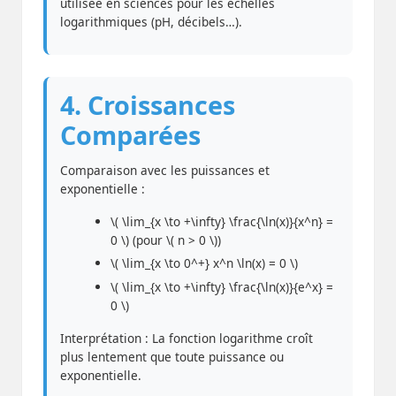
utilisée en sciences pour les échelles
logarithmiques (pH, décibels…).
4. Croissances
Comparées
Comparaison avec les puissances et
exponentielle :
\( \lim_{x \to +\infty} \frac{\ln(x)}{x^n} =
0 \) (pour \( n > 0 \))
\( \lim_{x \to 0^+} x^n \ln(x) = 0 \)
\( \lim_{x \to +\infty} \frac{\ln(x)}{e^x} =
0 \)
Interprétation : La fonction logarithme croît
plus lentement que toute puissance ou
exponentielle.