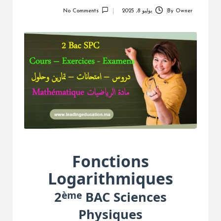
Owner
By
يوليو 8, 2025
No Comments
Posted
by
Fonctions
Logarithmiques
ème
2
BAC Sciences
Physiques