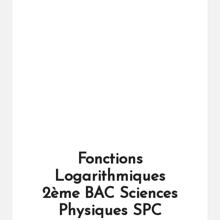
ال
را
ئد
ة
Fonctions
Logarithmiques
2ème BAC Sciences
Physiques SPC