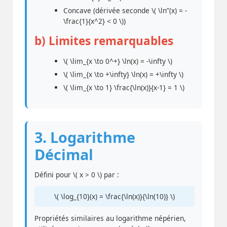
Concave (dérivée seconde \( \ln”(x) = -
\frac{1}{x^2} < 0 \))
b) Limites remarquables
\( \lim_{x \to 0^+} \ln(x) = -\infty \)
\( \lim_{x \to +\infty} \ln(x) = +\infty \)
\( \lim_{x \to 1} \frac{\ln(x)}{x-1} = 1 \)
3. Logarithme
Décimal
Défini pour \( x > 0 \) par :
\( \log_{10}(x) = \frac{\ln(x)}{\ln(10)} \)
Propriétés similaires au logarithme népérien,