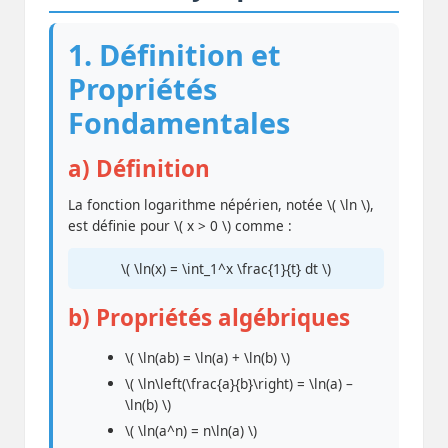
1. Définition et
Propriétés
Fondamentales
a) Définition
La fonction logarithme népérien, notée \( \ln \),
est définie pour \( x > 0 \) comme :
\( \ln(x) = \int_1^x \frac{1}{t} dt \)
b) Propriétés algébriques
\( \ln(ab) = \ln(a) + \ln(b) \)
\( \ln\left(\frac{a}{b}\right) = \ln(a) –
\ln(b) \)
\( \ln(a^n) = n\ln(a) \)