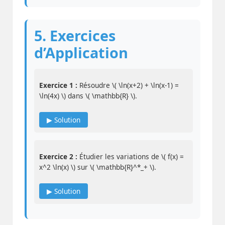
5. Exercices
d’Application
Exercice 1 :
Résoudre \( \ln(x+2) + \ln(x-1) =
\ln(4x) \) dans \( \mathbb{R} \).
▶ Solution
Exercice 2 :
Étudier les variations de \( f(x) =
x^2 \ln(x) \) sur \( \mathbb{R}^*_+ \).
▶ Solution