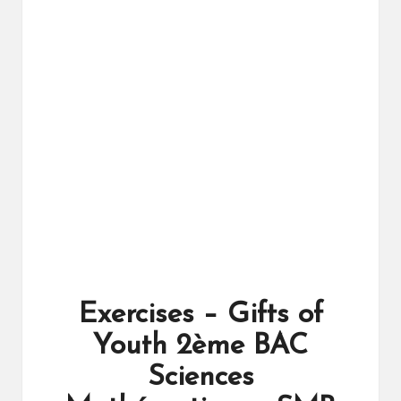
ال
را
ئد
ة
Exercises – Gifts of
Youth 2ème BAC
Sciences