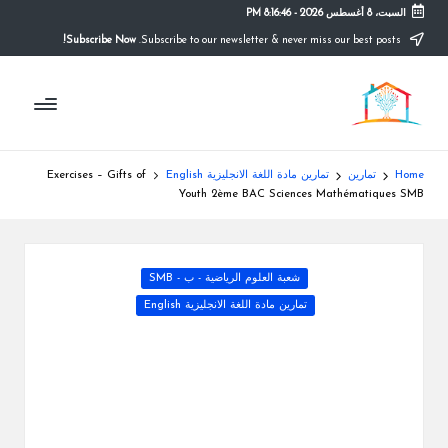
السبت، 8 أغسطس 2026
-
8:16:47 PM
Subscribe Now!
Subscribe to our newsletter & never miss our best posts.
Ski
t
م
conten
التعليم
الصريح
و
ق
Home
تمارين
تمارين مادة اللغة الانجليزية English
Exercises – Gifts of
ع
Youth 2ème BAC Sciences Mathématiques SMB
ال
م
Posted
شعبة العلوم الرياضية - ب - SMB
in
د
تمارين مادة اللغة الانجليزية English
ر
س
ة