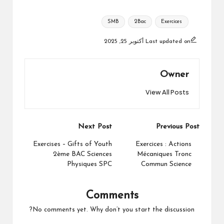
Tags:
SMB
2Bac
Exercices
Last updated on أكتوبر 25, 2025
Owner
View All Posts
Post
Next Post
Previous Post
navigation
Exercises – Gifts of Youth
Exercices : Actions
2ème BAC Sciences
Mécaniques Tronc
Physiques SPC
Commun Science
Comments
No comments yet. Why don’t you start the discussion?