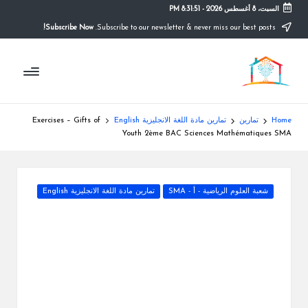
السبت، 8 أغسطس 2026
-
8:31:52 PM
Subscribe Now!
Subscribe to our newsletter & never miss our best posts.
Ski
t
م
conten
التعليم
الصريح
و
ق
Home
تمارين
تمارين مادة اللغة الانجليزية English
Exercises – Gifts of
ع
Youth 2ème BAC Sciences Mathématiques SMA
ال
م
Posted
شعبة العلوم الرياضية - أ - SMA
تمارين مادة اللغة الانجليزية English
in
د
ر
س
ة