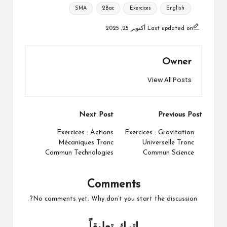
Tags:
SMA
2Bac
Exercices
English
Last updated on أكتوبر 25, 2025
Owner
View All Posts
Post
Next Post
Previous Post
navigation
Exercices : Actions
Exercices : Gravitation
Mécaniques Tronc
Universelle Tronc
Commun Technologies
Commun Science
Comments
No comments yet. Why don’t you start the discussion?