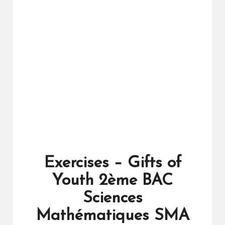
ال
را
ئد
ة
Exercises – Gifts of
Youth 2ème BAC
Sciences
Mathématiques SMA