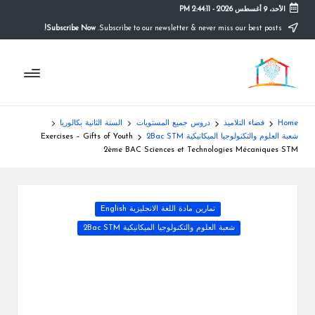
الأحد، 9 أغسطس 2026
-
2:44:12 PM
Subscribe Now!
Subscribe to our newsletter & never miss our best posts.
Ski
t
م
conten
التعليم
الصريح
و
ق
Home
فضاء التلاميذ
دروس جميع المستويات
السنة الثانية بكالوريا
ع
شعبة العلوم والتكنولوجيا الميكانيكية 2Bac STM
Exercises – Gifts of Youth
2ème BAC Sciences et Technologies Mécaniques STM
ال
م
Posted
تمارين مادة اللغة الانجليزية English
د
in
شعبة العلوم والتكنولوجيا الميكانيكية 2Bac STM
ر
س
ة