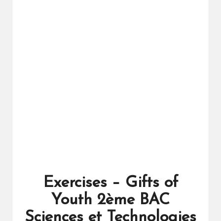
ال
را
ئد
ة
Exercises – Gifts of
Youth 2ème BAC
Sciences et Technologies