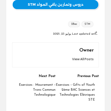
دروس وتمارين باقي المواد STM
Tags:
2Bac
STM
Last updated on يوليو 23, 2025
Owner
View All Posts
Post
Next Post
Previous Post
navigation
Exercices : Mouvement –
Exercises – Gifts of Youth
Tronc Commun
2ème BAC Sciences et
Technologique
Technologies Elécriques
STE