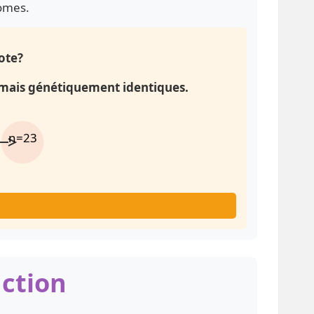
omes.
ote?
jamais génétiquement identiques.
n=23
nction