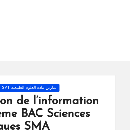
س
ة
ال
را
ئد
ة
Posted
تمارين مادة العلوم الطبيعية SVT
in
ion de l’information
ème BAC Sciences
ques SMA