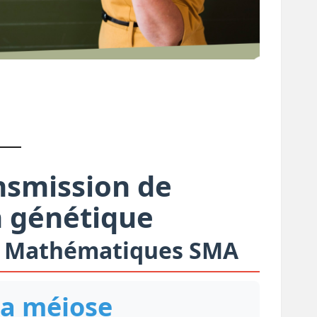
ansmission de
n génétique
s Mathématiques SMA
 la méiose