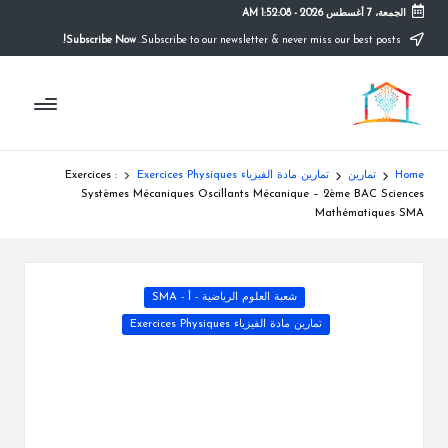
الجمعة، 7 أغسطس 2026
-
1:52:09 AM
Subscribe Now!
Subscribe to our newsletter & never miss our best posts.
Ski
t
م
conten
التعليم
الصريح
و
ق
Home
تمارين
تمارين مادة الفيزياء Exercices Physiques
Exercices :
ع
Systèmes Mécaniques Oscillants Mécanique – 2ème BAC Sciences
Mathématiques SMA
ال
م
Posted
شعبة العلوم الرياضية - أ - SMA
د
in
تمارين مادة الفيزياء Exercices Physiques
ر
س
ة