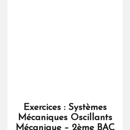
ال
را
ئد
ة
Exercices : Systèmes
Mécaniques Oscillants
Mécanique – 2ème BAC