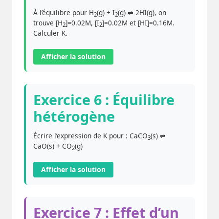
À l’équilibre pour H
(g) + I
(g) ⇌ 2HI(g), on
2
2
trouve [H
]=0.02M, [I
]=0.02M et [HI]=0.16M.
2
2
Calculer K.
Afficher la solution
Exercice 6 : Équilibre
hétérogène
Écrire l’expression de K pour : CaCO
(s) ⇌
3
CaO(s) + CO
(g)
2
Afficher la solution
Exercice 7 : Effet d’un