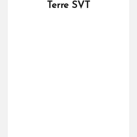
ال
Terre SVT
را
ئد
ة