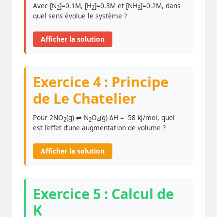
Avec [N
]=0.1M, [H
]=0.3M et [NH
]=0.2M, dans
2
2
3
quel sens évolue le système ?
Afficher la solution
Exercice 4 : Principe
de Le Chatelier
Pour 2NO
(g) ⇌ N
O
(g) ΔH = -58 kJ/mol, quel
2
2
4
est l’effet d’une augmentation de volume ?
Afficher la solution
Exercice 5 : Calcul de
K