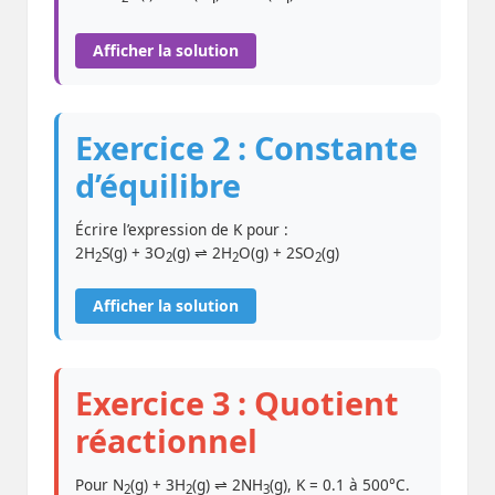
Afficher la solution
Exercice 2 : Constante
d’équilibre
Écrire l’expression de K pour :
2H
S(g) + 3O
(g) ⇌ 2H
O(g) + 2SO
(g)
2
2
2
2
Afficher la solution
Exercice 3 : Quotient
réactionnel
Pour N
(g) + 3H
(g) ⇌ 2NH
(g), K = 0.1 à 500°C.
2
2
3