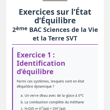
Exercices sur l’État
d’Équilibre
ème
2
BAC Sciences de la Vie
et la Terre SVT
Exercice 1 :
Identification
d’équilibre
Parmi ces systèmes, lesquels sont en état
d’équilibre dynamique ?
Un verre d’eau avec de la glace à 0°C
La combustion complète du méthane
+
–
H
O(l) ⇌ H
(aq) + OH
(aq)
2