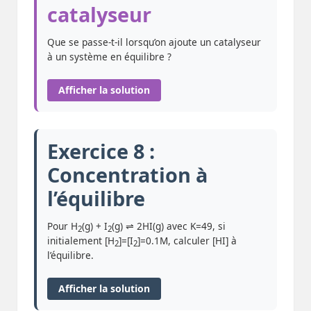
catalyseur
Que se passe-t-il lorsqu’on ajoute un catalyseur
à un système en équilibre ?
Afficher la solution
Exercice 8 :
Concentration à
l’équilibre
Pour H
(g) + I
(g) ⇌ 2HI(g) avec K=49, si
2
2
initialement [H
]=[I
]=0.1M, calculer [HI] à
2
2
l’équilibre.
Afficher la solution