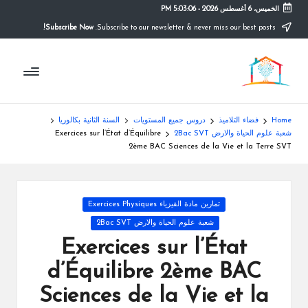
الخميس، 6 أغسطس 2026
-
5:03:07 PM
Subscribe Now!
Subscribe to our newsletter & never miss our best posts.
Ski
t
م
conten
التعليم
الصريح
و
ق
Home
فضاء التلاميذ
دروس جميع المستويات
السنة الثانية بكالوريا
ع
شعبة علوم الحياة والارض 2Bac SVT
Exercices sur l’État d’Équilibre
2ème BAC Sciences de la Vie et la Terre SVT
ال
م
Posted
تمارين مادة الفيزياء Exercices Physiques
د
in
شعبة علوم الحياة والارض 2Bac SVT
ر
Exercices sur l’État
س
d’Équilibre 2ème BAC
ة
Sciences de la Vie et la