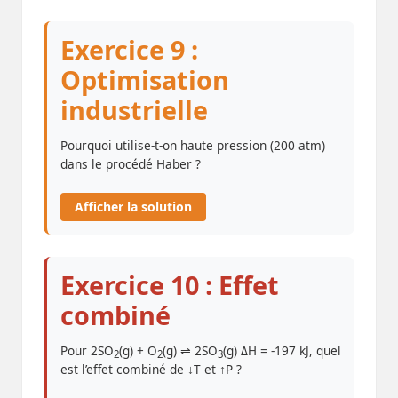
Exercice 9 :
Optimisation
industrielle
Pourquoi utilise-t-on haute pression (200 atm)
dans le procédé Haber ?
Afficher la solution
Exercice 10 : Effet
combiné
Pour 2SO
(g) + O
(g) ⇌ 2SO
(g) ΔH = -197 kJ, quel
2
2
3
est l’effet combiné de ↓T et ↑P ?