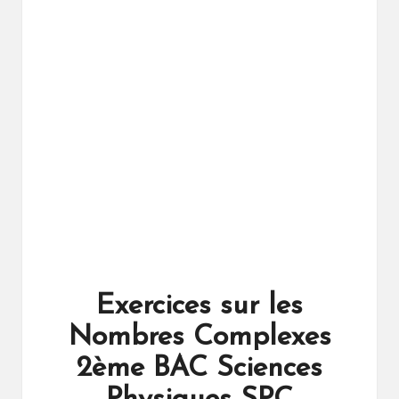
ال
را
ئد
ة
Exercices sur les
Nombres Complexes
2ème BAC Sciences