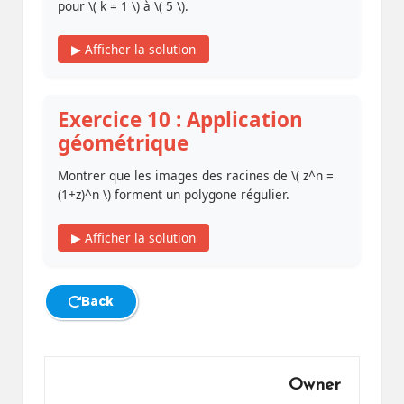
pour \( k = 1 \) à \( 5 \).
▶ Afficher la solution
Exercice 10 : Application
géométrique
Montrer que les images des racines de \( z^n =
(1+z)^n \) forment un polygone régulier.
▶ Afficher la solution
Back
Owner