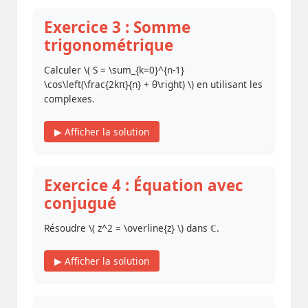
Exercice 3 : Somme
trigonométrique
Calculer \( S = \sum_{k=0}^{n-1}
\cos\left(\frac{2kπ}{n} + θ\right) \) en utilisant les
complexes.
▶ Afficher la solution
Exercice 4 : Équation avec
conjugué
Résoudre \( z^2 = \overline{z} \) dans ℂ.
▶ Afficher la solution