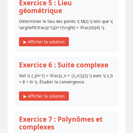
Exercice 5 : Lieu
géométrique
Déterminer le lieu des points \( M(z) \) tels que \(
\arg\left(\frac{z-1}{z+1}\right) = \frac{π}{4} \).
▶ Afficher la solution
Exercice 6 : Suite complexe
Soit \( z_{n+1} = \frac{z_n + |z_n|}{2} \) avec \( z_0
= 8 + 6i \). Étudier la convergence.
▶ Afficher la solution
Exercice 7 : Polynômes et
complexes