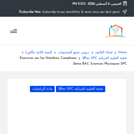
الخميس، 6 أغسطس 2026
-
11:31:11 PM
Subscribe Now!
Subscribe to our newsletter & never miss our best posts.
Ski
t
م
conten
التعليم
الصريح
و
ق
Home
فضاء التلاميذ
دروس جميع المستويات
السنة الثانية بكالوريا
ع
شعبة العلوم الفزيائية 2Bac SPC
Exercices sur les Nombres Complexes
2ème BAC Sciences Physiques SPC
ال
م
Posted
شعبة العلوم الفزيائية 2Bac SPC
مادة الرياضيات
د
in
ر
س
ة