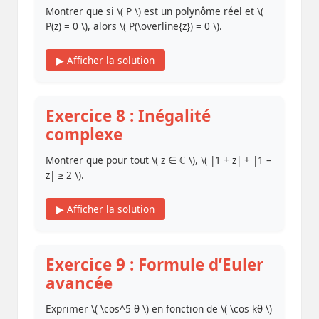
Montrer que si \( P \) est un polynôme réel et \(
P(z) = 0 \), alors \( P(\overline{z}) = 0 \).
▶ Afficher la solution
Exercice 8 : Inégalité
complexe
Montrer que pour tout \( z ∈ ℂ \), \( |1 + z| + |1 –
z| ≥ 2 \).
▶ Afficher la solution
Exercice 9 : Formule d’Euler
avancée
Exprimer \( \cos^5 θ \) en fonction de \( \cos kθ \)