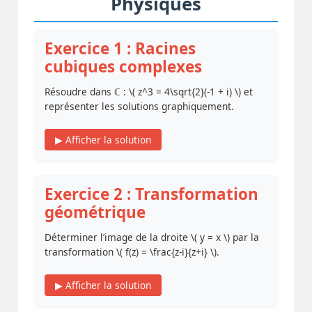
Physiques
Exercice 1 : Racines
cubiques complexes
Résoudre dans ℂ : \( z^3 = 4\sqrt{2}(-1 + i) \) et
représenter les solutions graphiquement.
▶ Afficher la solution
Exercice 2 : Transformation
géométrique
Déterminer l’image de la droite \( y = x \) par la
transformation \( f(z) = \frac{z-i}{z+i} \).
▶ Afficher la solution