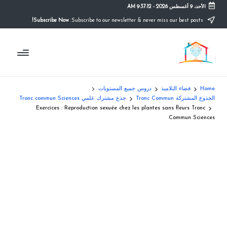
الأحد، 9 أغسطس 2026
-
9:37:13 AM
Subscribe Now!
Subscribe to our newsletter & never miss our best posts.
Ski
t
م
conten
التعليم
الصريح
و
ق
Home
فضاء التلاميذ
دروس جميع المستويات
ع
الجذوع المشتركة Tronc Commun
جذع مشترك علمي Tronc commun Sciences
Exercices : Reproduction sexuée chez les plantes sans fleurs Tronc
ال
Commun Sciences
م
د
ر
س
ة