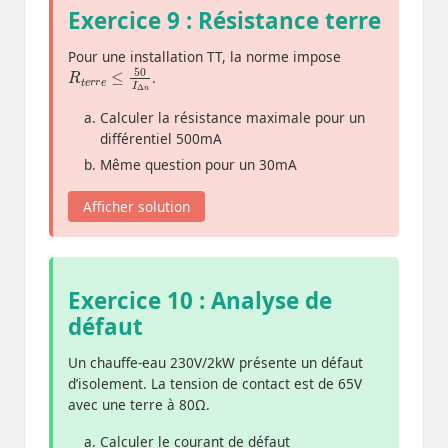
Exercice 9 : Résistance terre
Pour une installation TT, la norme impose
R
Δ
t
n
e
r
r
e
≤
50
I
.
Calculer la résistance maximale pour un
différentiel 500mA
Même question pour un 30mA
Afficher solution
Exercice 10 : Analyse de
défaut
Un chauffe-eau 230V/2kW présente un défaut
d’isolement. La tension de contact est de 65V
avec une terre à 80Ω.
Calculer le courant de défaut