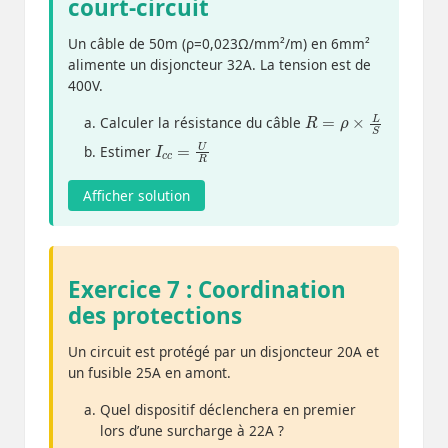
court-circuit
Un câble de 50m (ρ=0,023Ω/mm²/m) en 6mm²
alimente un disjoncteur 32A. La tension est de
400V.
R
=
ρ
×
L
S
Calculer la résistance du câble
I
c
c
=
U
R
Estimer
Afficher solution
Exercice 7 : Coordination
des protections
Un circuit est protégé par un disjoncteur 20A et
un fusible 25A en amont.
Quel dispositif déclenchera en premier
lors d’une surcharge à 22A ?