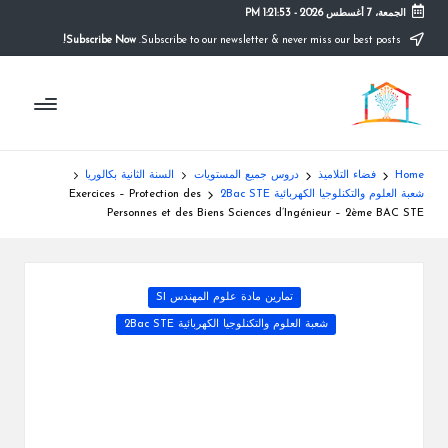
الجمعة، 7 أغسطس 2026
-
1:21:53 PM
Subscribe Now!
Subscribe to our newsletter & never miss our best posts.
Ski
t
م
conten
التعليم
الصريح
و
ق
Home
فضاء التلاميذ
دروس جميع المستويات
السنة الثانية بكالوريا
ع
شعبة العلوم والتكنلوجيا الكهربائية 2Bac STE
Exercices – Protection des
Personnes et des Biens Sciences d’Ingénieur – 2ème BAC STE
ال
م
Posted
تمارين مادة علوم المهندس SI
د
in
شعبة العلوم والتكنلوجيا الكهربائية 2Bac STE
ر
س
ة