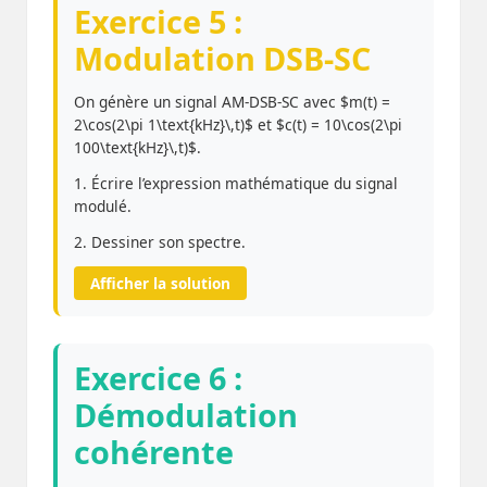
Exercice 5 :
Modulation DSB-SC
On génère un signal AM-DSB-SC avec $m(t) =
2\cos(2\pi 1\text{kHz}\,t)$ et $c(t) = 10\cos(2\pi
100\text{kHz}\,t)$.
1. Écrire l’expression mathématique du signal
modulé.
2. Dessiner son spectre.
Afficher la solution
Exercice 6 :
Démodulation
cohérente