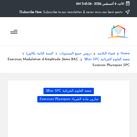
الأحد، 9 أغسطس 2026
-
11:45:07 AM
Subscribe Now!
Subscribe to our newsletter & never miss our best posts.
Ski
t
م
conten
التعليم
الصريح
و
ق
Home
فضاء التلاميذ
دروس جميع المستويات
السنة الثانية بكالوريا
ع
شعبة العلوم الفزيائية 2Bac SPC
Exercices Modulation d’Amplitude 2ème BAC
Sciences Physiques SPC
ال
م
Posted
شعبة العلوم الفزيائية 2Bac SPC
د
in
تمارين مادة الفيزياء Exercices Physiques
ر
س
ة