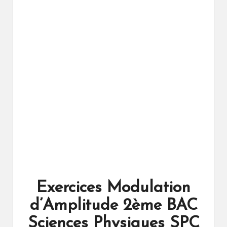
ال
را
ئد
ة
Exercices Modulation
d’Amplitude 2ème BAC
Sciences Physiques SPC