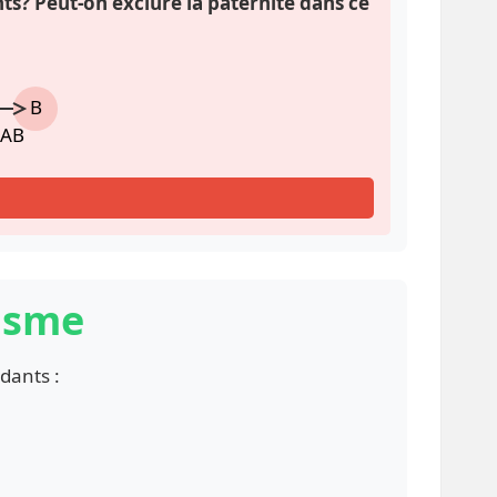
ts? Peut-on exclure la paternité dans ce
B
 AB
disme
dants :