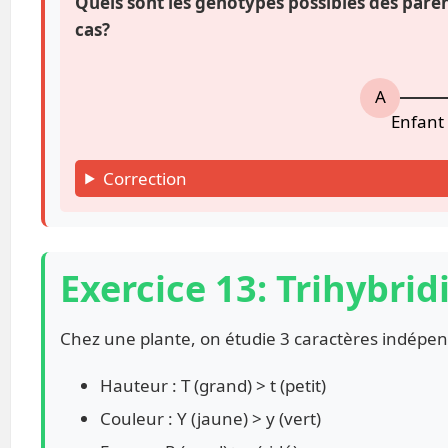
Quels sont les génotypes possibles des paren
cas?
A
Enfant
Correction
Exercice 13: Trihybri
Chez une plante, on étudie 3 caractères indépen
Hauteur : T (grand) > t (petit)
Couleur : Y (jaune) > y (vert)