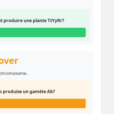
t produire une plante TtYyRr?
-over
n chromosome.
/ab produise un gamète Ab?