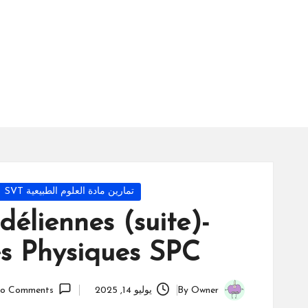
س
ة
ال
را
ئد
ة
Posted
تمارين مادة العلوم الطبيعية SVT
in
déliennes (suite)-
s Physiques SPC
Owner
By
يوليو 14, 2025
o Comments
Posted