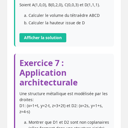
Soient A(1,0,0), B(0,2,0), C(0,0,3) et D(1,1,1).
Calculer le volume du tétraèdre ABCD
Calculer la hauteur issue de D
Afficher la solution
Exercice 7 :
Application
architecturale
Une structure métallique est modélisée par les
droites:
D1: (x=1+t, y=2-t, z=3+2t) et D2: (x=2s, y=1+s,
z=4-s)
Montrer que D1 et D2 sont non coplanaires