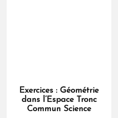
ال
را
ئد
ة
Exercices : Géométrie
dans l’Espace Tronc
Commun Science