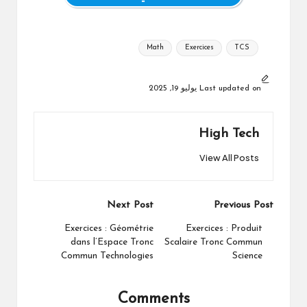
Tags:
Math
Exercices
TCS
Last updated on يوليو 19, 2025
High Tech
View All Posts
Post
Next Post
Previous Post
navigation
Exercices : Géométrie
Exercices : Produit
dans l’Espace Tronc
Scalaire Tronc Commun
Commun Technologies
Science
Comments