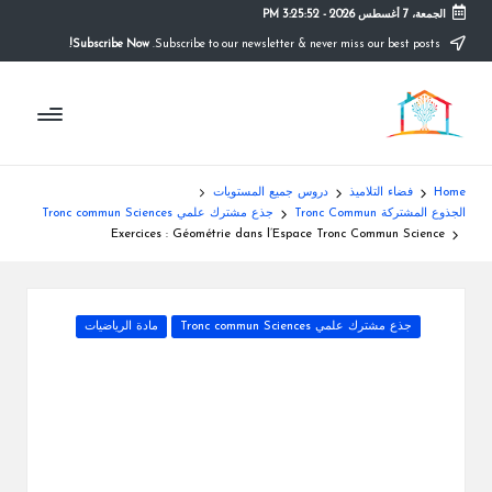
الجمعة، 7 أغسطس 2026
-
3:25:53 PM
Subscribe Now!
Subscribe to our newsletter & never miss our best posts.
Ski
t
م
conten
التعليم
الصريح
و
ق
Home
فضاء التلاميذ
دروس جميع المستويات
ع
الجذوع المشتركة Tronc Commun
جذع مشترك علمي Tronc commun Sciences
Exercices : Géométrie dans l’Espace Tronc Commun Science
ال
م
Posted
جذع مشترك علمي Tronc commun Sciences
مادة الرياضيات
د
in
ر
س
ة