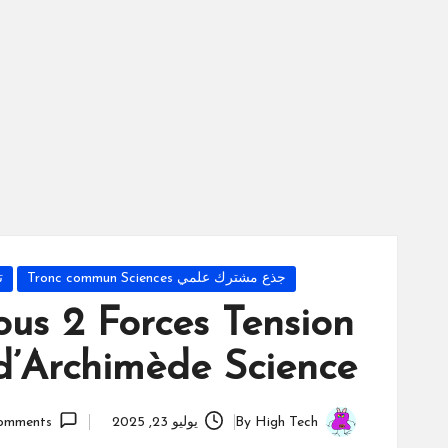
س
ة
ال
را
ئد
ة
Posted
جذع مشترك علمي Tronc commun Sciences
ت
in
sous 2 Forces Tension
d’Archimède Science
High Tech
By
يوليو 23, 2025
omments
Posted