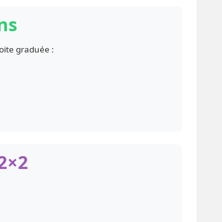
ns
oite graduée :
 2×2