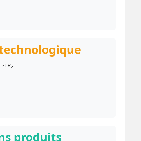
 technologique
 et R₂.
ons produits