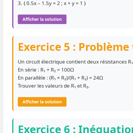
3. { 0.5x – 1.5y = 2 ; x + y = 1 }
Afficher la solution
Exercice 5 : Problème
Un circuit électrique contient deux résistances R₁
En série : R₁ + R₂ = 100Ω
En parallèle : (R₁ × R₂)/(R₁ + R₂) = 24Ω
Trouver les valeurs de R₁ et R₂.
Afficher la solution
Exercice 6 : Inéquati