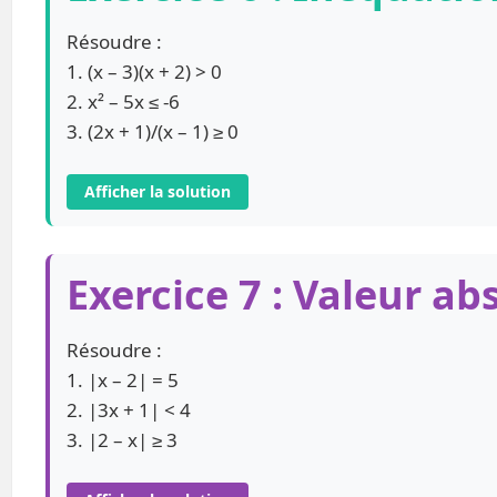
Résoudre :
1. (x – 3)(x + 2) > 0
2. x² – 5x ≤ -6
3. (2x + 1)/(x – 1) ≥ 0
Afficher la solution
Exercice 7 : Valeur ab
Résoudre :
1. |x – 2| = 5
2. |3x + 1| < 4
3. |2 – x| ≥ 3