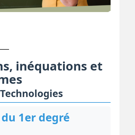
ns, inéquations et
èmes
Technologies
s du 1er degré