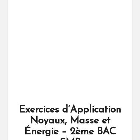
ال
را
ئد
ة
Exercices d’Application
Noyaux, Masse et
Énergie – 2ème BAC