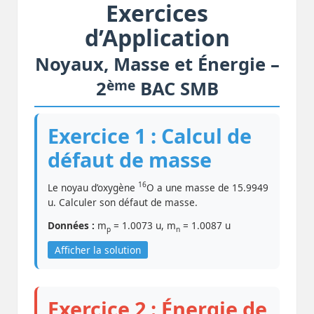
Exercices
d’Application
Noyaux, Masse et Énergie –
ème
2
BAC SMB
Exercice 1 : Calcul de
défaut de masse
16
Le noyau d’oxygène
O a une masse de 15.9949
u. Calculer son défaut de masse.
Données :
m
= 1.0073 u, m
= 1.0087 u
p
n
Afficher la solution
Exercice 2 : Énergie de