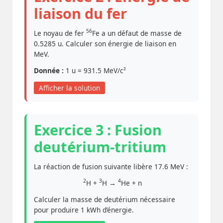
liaison du fer
56
Le noyau de fer
Fe a un défaut de masse de
0.5285 u. Calculer son énergie de liaison en
MeV.
Donnée :
1 u = 931.5 MeV/c²
Afficher la solution
Exercice 3 : Fusion
deutérium-tritium
La réaction de fusion suivante libère 17.6 MeV :
2
3
4
H +
H →
He + n
Calculer la masse de deutérium nécessaire
pour produire 1 kWh d’énergie.