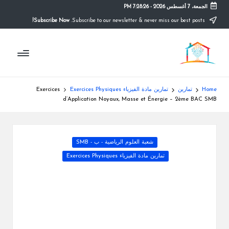
الجمعة، 7 أغسطس 2026
-
7:28:27 PM
Subscribe Now!
Subscribe to our newsletter & never miss our best posts.
Ski
t
م
conten
التعليم
الصريح
و
ق
Home
تمارين
تمارين مادة الفيزياء Exercices Physiques
Exercices
ع
d’Application Noyaux, Masse et Énergie – 2ème BAC SMB
ال
م
Posted
شعبة العلوم الرياضية - ب - SMB
in
د
تمارين مادة الفيزياء Exercices Physiques
ر
س
ة