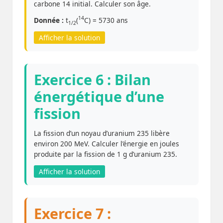
carbone 14 initial. Calculer son âge.
14
Donnée :
t
(
C) = 5730 ans
1/2
Afficher la solution
Exercice 6 : Bilan
énergétique d’une
fission
La fission d’un noyau d’uranium 235 libère
environ 200 MeV. Calculer l’énergie en joules
produite par la fission de 1 g d’uranium 235.
Afficher la solution
Exercice 7 :