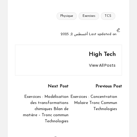
Tags:
Physique
Exercices
TCS
Last updated on أغسطس 2, 2025
High Tech
View All Posts
Post
Next Post
Previous Post
navigation
Exercices : Modélisation
Exercices : Concentration
des transformations
Molaire Tronc Commun
chimiques Bilan de
Technologies
matière – Tronc commun
Technologies