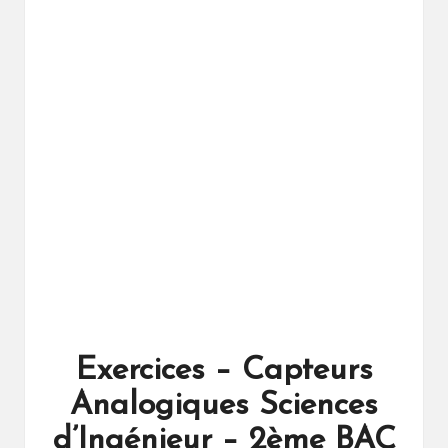
ال
را
ئد
ة
Exercices – Capteurs
Analogiques Sciences
d’Ingénieur – 2ème BAC