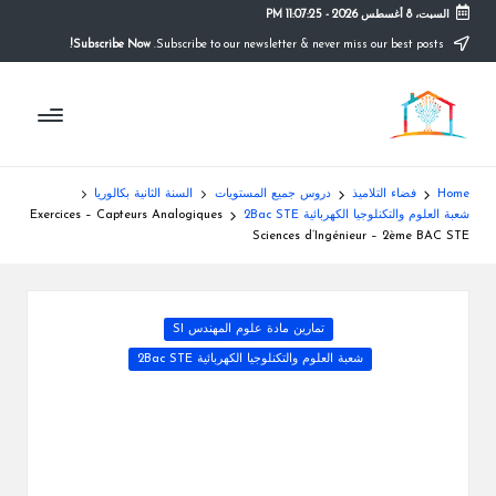
السبت، 8 أغسطس 2026
-
11:07:26 PM
Subscribe Now!
Subscribe to our newsletter & never miss our best posts.
Ski
t
م
conten
التعليم
الصريح
و
ق
Home
فضاء التلاميذ
دروس جميع المستويات
السنة الثانية بكالوريا
ع
شعبة العلوم والتكنلوجيا الكهربائية 2Bac STE
Exercices – Capteurs Analogiques
Sciences d’Ingénieur – 2ème BAC STE
ال
م
Posted
تمارين مادة علوم المهندس SI
د
in
شعبة العلوم والتكنلوجيا الكهربائية 2Bac STE
ر
س
ة