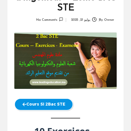
STE
Owner
By
يوليو 21, 2025
No Comments
Posted
by
Cours SI 2Bac STE