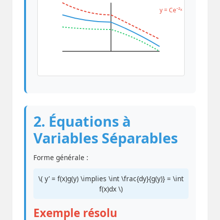
y = Ce⁻²ˣ
2. Équations à
Variables Séparables
Forme générale :
\( y’ = f(x)g(y) \implies \int \frac{dy}{g(y)} = \int
f(x)dx \)
Exemple résolu