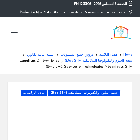
الجمعة، 7 أغسطس 2026
-
12:33:06 PM
Subscribe Now!
Subscribe to our newsletter & never miss our best posts.
Ski
t
م
conten
التعليم
الصريح
و
ق
Home
فضاء التلاميذ
دروس جميع المستويات
السنة الثانية بكالوريا
ع
شعبة العلوم والتكنولوجيا الميكانيكية 2Bac STM
Équations Différentielles
2ème BAC Sciences et Technologies Mécaniques STM
ال
م
Posted
شعبة العلوم والتكنولوجيا الميكانيكية 2Bac STM
مادة الرياضيات
د
in
ر
س
ة