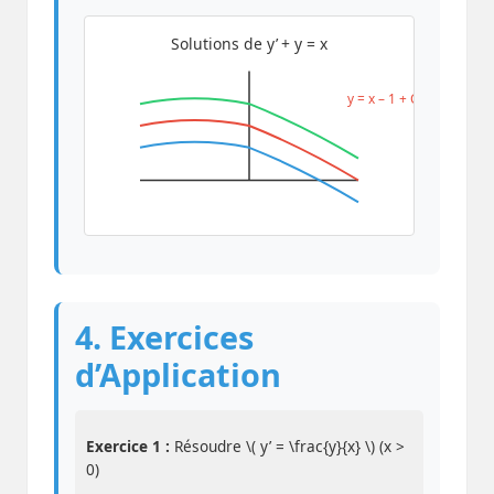
Solutions de y’ + y = x
y = x – 1 + Ce⁻ˣ
4. Exercices
d’Application
Exercice 1 :
Résoudre \( y’ = \frac{y}{x} \) (x >
0)