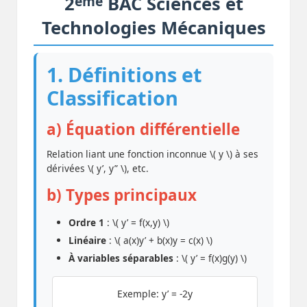
ème
2
BAC Sciences et
Technologies Mécaniques
1. Définitions et
Classification
a) Équation différentielle
Relation liant une fonction inconnue \( y \) à ses
dérivées \( y’, y” \), etc.
b) Types principaux
Ordre 1
: \( y’ = f(x,y) \)
Linéaire
: \( a(x)y’ + b(x)y = c(x) \)
À variables séparables
: \( y’ = f(x)g(y) \)
Exemple: y’ = -2y