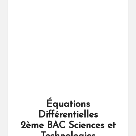
ال
را
ئد
ة
Équations
Différentielles
2ème BAC Sciences et