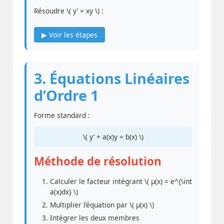
Résoudre \( y’ = xy \) :
▶ Voir les étapes
3. Équations Linéaires
d’Ordre 1
Forme standard :
\( y’ + a(x)y = b(x) \)
Méthode de résolution
Calculer le facteur intégrant \( μ(x) = e^{\int
a(x)dx} \)
Multiplier l’équation par \( μ(x) \)
Intégrer les deux membres