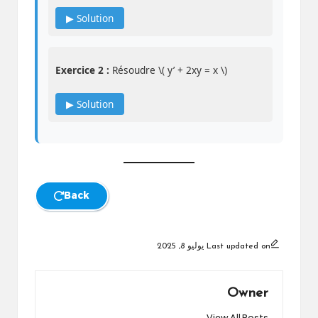
▶ Solution
Exercice 2 :
Résoudre \( y’ + 2xy = x \)
▶ Solution
Back
Last updated on يوليو 8, 2025
Owner
View All Posts