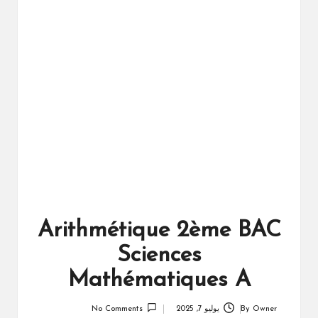
ال
را
ئد
ة
Arithmétique 2ème BAC
Sciences
Mathématiques A
Owner
By
يوليو 7, 2025
No Comments
Posted