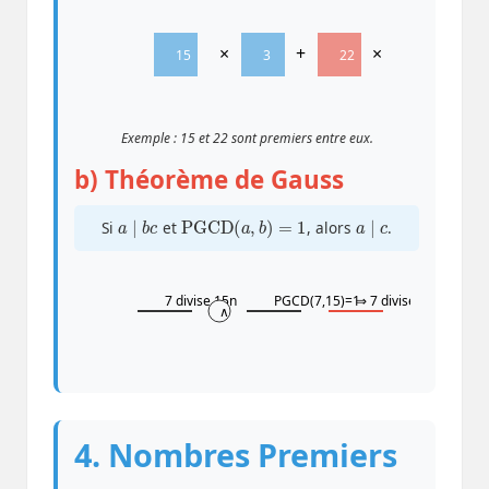
×
+
×
15
3
22
-2
Exemple : 15 et 22 sont premiers entre eux.
b) Théorème de Gauss
a
∣
b
c
PGCD
(
a
,
b
)
=
1
a
∣
c
Si
et
, alors
.
7 divise 15n
PGCD(7,15)=1
⇒ 7 divise n
∧
4. Nombres Premiers