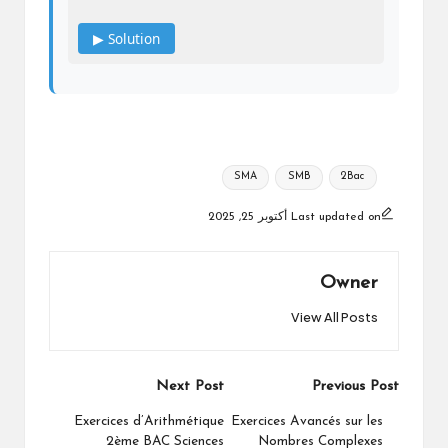
▶ Solution
Tags:
SMA
SMB
2Bac
Last updated on أكتوبر 25, 2025
Owner
View All Posts
Post
Next Post
Previous Post
navigation
Exercices d’Arithmétique
Exercices Avancés sur les
2ème BAC Sciences
Nombres Complexes