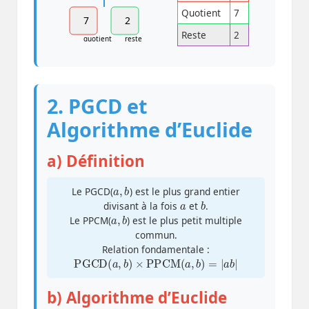
Quotient
7
7
2
Reste
2
quotient
reste
2. PGCD et
Algorithme d’Euclide
a) Définition
a
,
b
Le PGCD(
) est le plus grand entier
a
b
divisant à la fois
et
.
a
,
b
Le PPCM(
) est le plus petit multiple
commun.
Relation fondamentale :
PGCD
(
a
,
b
)
×
PPCM
(
a
,
b
)
=
|
a
b
|
b) Algorithme d’Euclide