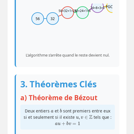
PGCD=8
24=8×3+0
56=32×1+24
32=24×1+8
56
32
L’algorithme s’arrête quand le reste devient nul.
3. Théorèmes Clés
a) Théorème de Bézout
a
b
Deux entiers
et
sont premiers entre eux
u
,
v
∈
Z
si et seulement si il existe
tels que :
a
u
+
b
v
=
1