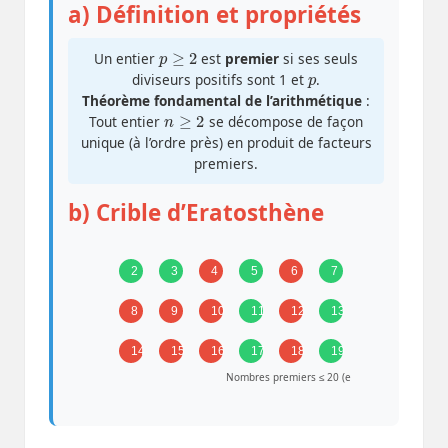
a) Définition et propriétés
p
≥
2
Un entier
est
premier
si ses seuls
p
diviseurs positifs sont 1 et
.
Théorème fondamental de l’arithmétique
:
n
≥
2
Tout entier
se décompose de façon
unique (à l’ordre près) en produit de facteurs
premiers.
b) Crible d’Eratosthène
2
3
4
5
6
7
8
9
10
11
12
13
14
15
16
17
18
19
Nombres premiers ≤ 20 (en vert)