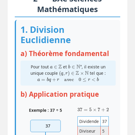
Mathématiques
1. Division
Euclidienne
a) Théorème fondamental
a
∈
Z
b
∈
∗
N
Pour tout
et
, il existe un
(
q
,
r
)
∈
Z
×
N
unique couple
tel que :
a
=
b
q
+
r
avec
0
≤
r
<
b
b) Application pratique
37
=
5
×
7
+
2
Exemple : 37 ÷ 5
Dividende
37
37
Diviseur
5