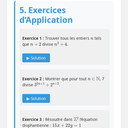
5. Exercices
d’Application
n
Exercice 1 :
Trouver tous les entiers
tels
n
+
2
n
2
+
4
que
divise
.
▶ Solution
n
∈
N
Exercice 2 :
Montrer que pour tout
, 7
3
2
2
n
+
1
+
2
n
+
divise
.
▶ Solution
Z
2
Exercice 3 :
Résoudre dans
l’équation
15
x
+
22
y
=
1
diophantienne :