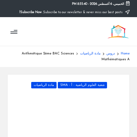
الخميس، 6 أغسطس 2026
-
8:55:41 PM
Subscribe Now!
Subscribe to our newsletter & never miss our best posts.
Ski
t
م
conten
التعليم
الصريح
و
ق
Home
دروس
مادة الرياضيات
Arithmétique 2ème BAC Sciences
ع
Mathématiques A
ال
م
Posted
شعبة العلوم الرياضية - أ - SMA
مادة الرياضيات
in
د
ر
س
ة