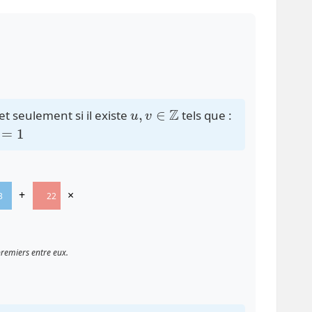
u
,
v
∈
Z
t seulement si il existe
tels que :
=
1
+
×
3
22
-2
premiers entre eux.
)
=
1
a
∣
c