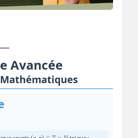
ue Avancée
 Mathématiques
e
(
q
,
r
)
∈
Z
×
N
unique couple
tel que :