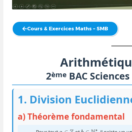
Cours & Exercices Maths – SMB
Arithmétiq
2
ème
BAC Sciences
1. Division Euclidienn
a) Théorème fondamental
a
∈
Z
b
∈
∗
N
Pour tout
et
, il existe un 