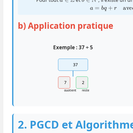
a
=
b
q
+
r
avec
0
≤
b) Application pratique
Exemple : 37 ÷ 5
37
7
2
quotient
reste
2. PGCD et Algorithme