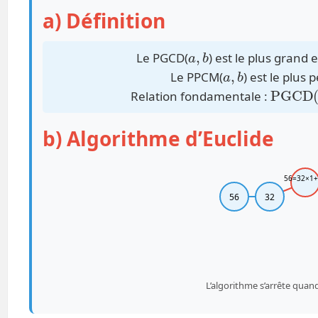
a) Définition
a
b
,
Le PGCD(
) est le plus grand e
a
b
,
Le PPCM(
) est le plus
PGCD
(
Relation fondamentale :
b) Algorithme d’Euclide
56=32×1
56
32
L’algorithme s’arrête quand