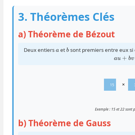
3. Théorèmes Clés
a) Théorème de Bézout
a
b
Deux entiers
et
sont premiers entre eux si e
a
u
+
b
v
×
15
Exemple : 15 et 22 sont 
b) Théorème de Gauss
a
∣
c
b
PGCD
(
a
,
b