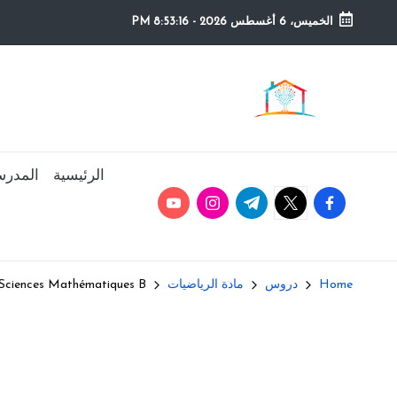
الخميس، 6 أغسطس 2026
-
8:53:17 PM
Ski
t
م
التعليم
conten
الصريح
و
ق
الرئيسية
المدرس
youtube.com
instagram.com
twitter.com
t.me
facebook.com
ع
ال
م
Home
دروس
مادة الرياضيات
Sciences Mathématiques B
د
ر