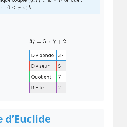
r
<
b
37
=
5
×
7
+
2
Dividende
37
Diviseur
5
Quotient
7
Reste
2
 d’Euclide