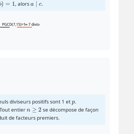
, alors
.
PGCD(7,15)=1
⇒ 7 divise n
p
euls diviseurs positifs sont 1 et
.
n
≥
2
 Tout entier
se décompose de façon
duit de facteurs premiers.