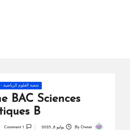
س
ة
ال
را
ئد
ة
Posted
شعبة العلوم الرياضية - ب 
in
e BAC Sciences
iques B
Owner
By
يوليو 8, 2025
1 Comment