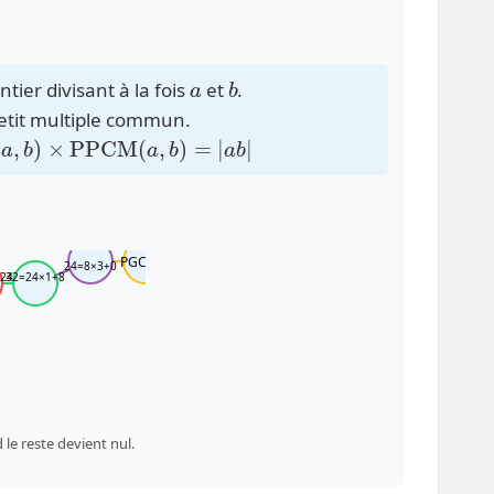
a
b
ntier divisant à la fois
et
.
 petit multiple commun.
a
,
b
)
×
PPCM
(
a
,
b
)
=
|
a
b
|
PGCD=8
24=8×3+0
+24
32=24×1+8
 le reste devient nul.