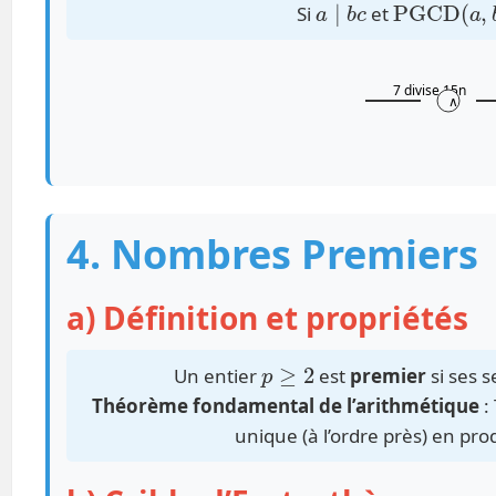
Si
et
7 divise 15n
∧
4. Nombres Premiers
a) Définition et propriétés
p
≥
2
Un entier
est
premier
si ses s
Théorème fondamental de l’arithmétique
:
unique (à l’ordre près) en pro