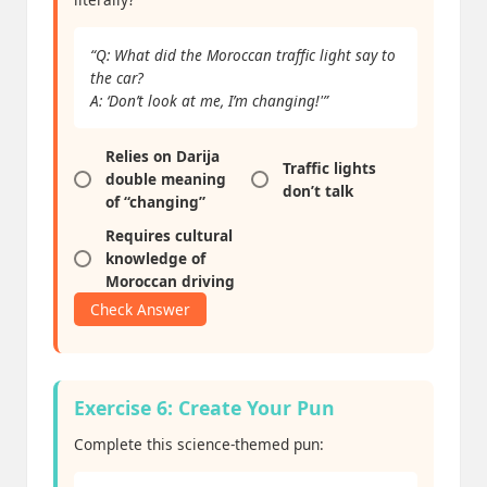
“Q: What did the Moroccan traffic light say to
the car?
A: ‘Don’t look at me, I’m changing!'”
Relies on Darija
Traffic lights
double meaning
don’t talk
of “changing”
Requires cultural
knowledge of
Moroccan driving
Check Answer
Exercise 6: Create Your Pun
Complete this science-themed pun: