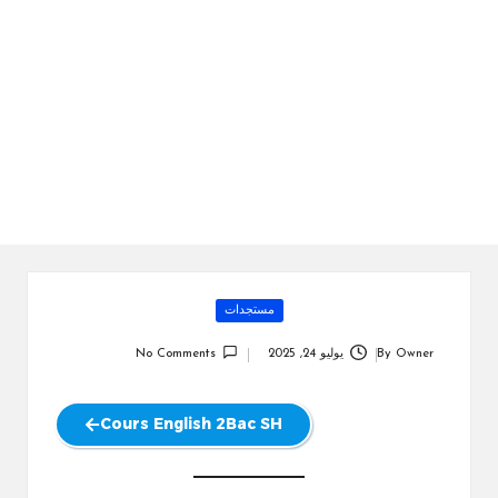
ال
را
ئد
ة
Posted
مستجدات
in
Owner
By
يوليو 24, 2025
No Comments
Posted
by
Cours English 2Bac SH