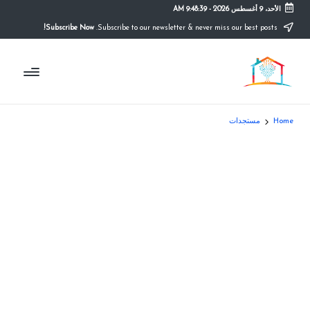
الأحد، 9 أغسطس 2026
-
9:48:39 AM
Subscribe Now!
Subscribe to our newsletter & never miss our best posts.
Ski
t
م
conten
التعليم
الصريح
و
ق
Home
مستجدات
ع
ال
م
د
ر
س
ة