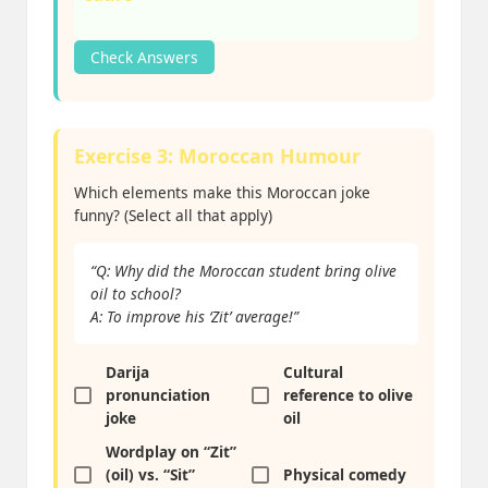
Check Answers
Exercise 3: Moroccan Humour
Which elements make this Moroccan joke
funny? (Select all that apply)
“Q: Why did the Moroccan student bring olive
oil to school?
A: To improve his ‘Zit’ average!”
Darija
Cultural
pronunciation
reference to olive
joke
oil
Wordplay on “Zit”
(oil) vs. “Sit”
Physical comedy