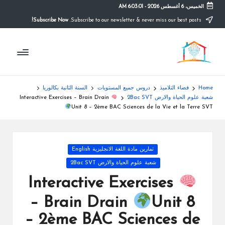
الخميس، 6 أغسطس 2026
-
6:03:01 AM
Subscribe Now!
Subscribe to our newsletter & never miss our best posts.
Ski
t
م
conten
التعليم
الصريح
و
ق
Home
فضاء التلاميذ
دروس جميع المستويات
السنة الثانية بكالوريا
ع
شعبة علوم الحياة والارض 2Bac SVT
Interactive Exercises – Brain Drain
Unit 8 – 2ème BAC Sciences de la Vie et la Terre SVT
ال
م
Posted
تمارين مادة اللغة الانجليزية English
د
in
شعبة علوم الحياة والارض 2Bac SVT
ر
Interactive Exercises
س
– Brain Drain
Unit 8
ة
– 2ème BAC Sciences de