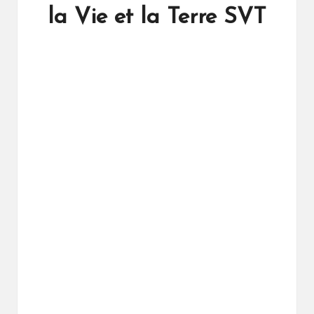
ال
la Vie et la Terre SVT
را
ئد
ة