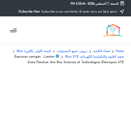
الجمعة، 7 أغسطس 2026
-
5:02:45 PM
Subscribe Now!
Subscribe to our newsletter & never miss our best posts.
Ski
t
م
conten
التعليم
الصريح
و
ق
Home
فضاء التلاميذ
دروس جميع المستويات
السنة الاولى بكالوريا 1Bac
ع
شعبة العلوم والتكنلوجيا الكهربائية 1Bac STE
Exercices corrigés : Limites
d’une Fonction 1ère Bac Sciences et Technologies Elécriques STE
ال
م
د
ر
س
ة