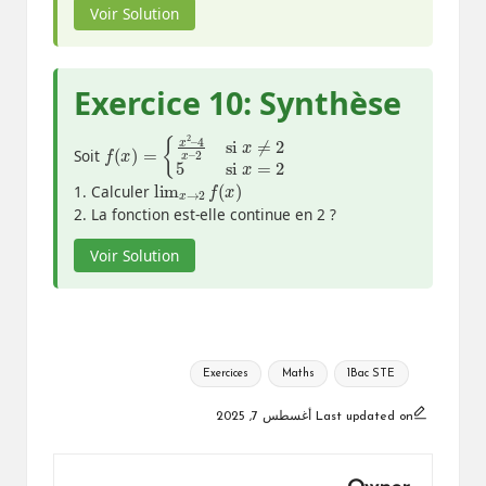
Voir Solution
Exercice 10: Synthèse
f
2
(
si
x
)
=
x
{
≠
x
2
2
5
–
si
4
x
x
–
=
2
Soit
lim
)
x
→
2
f
(
x
1. Calculer
2. La fonction est-elle continue en 2 ?
Voir Solution
Tags:
Exercices
Maths
1Bac STE
Last updated on أغسطس 7, 2025