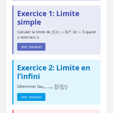
Exercice 1: Limite
simple
f
(
x
)
=
3
x
2
–
2
x
+
5
Calculer la limite de
quand
x
tend vers 2.
Voir Solution
Exercice 2: Limite en
l’infini
lim
3
x
+
x
1
→
5
x
+
2
∞
+
2
2
x
x
2
–
–
4
Déterminer
.
Voir Solution