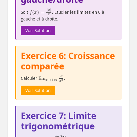
f
(
x
)
=
|
x
|
x
Soit
. Étudier les limites en 0 à
gauche et à droite.
Voir Solution
Exercice 6: Croissance
comparée
lim
x
x
2
x
→
+
∞
e
Calculer
.
Voir Solution
Exercice 7: Limite
trigonométrique
lim
3
x
)
x
5
→
x
0
sin
(