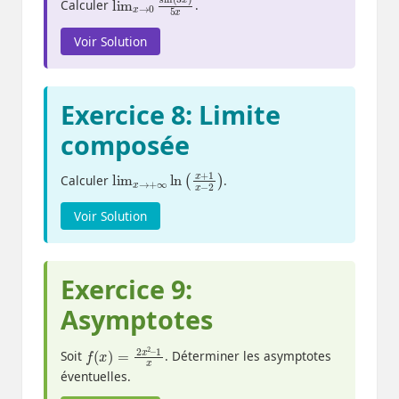
Calculer
.
Voir Solution
Exercice 8: Limite
composée
lim
−
2
)
x
→
+
∞
ln
(
x
+
1
x
Calculer
.
Voir Solution
Exercice 9:
Asymptotes
f
(
x
)
=
2
x
2
–
1
x
Soit
. Déterminer les asymptotes
éventuelles.