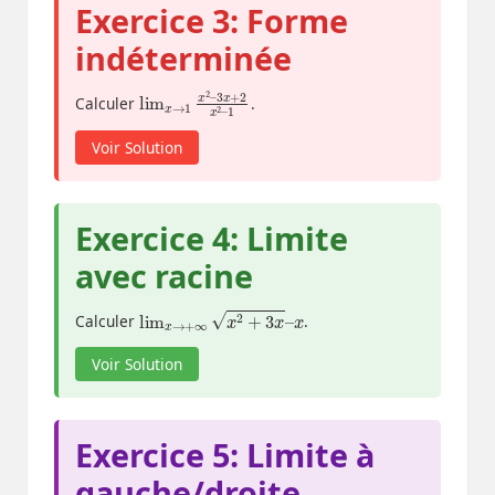
Exercice 3: Forme
indéterminée
lim
3
x
+
x
2
→
x
2
1
–
x
1
2
–
Calculer
.
Voir Solution
Exercice 4: Limite
avec racine
lim
x
→
+
∞
x
2
+
3
x
–
x
Calculer
.
Voir Solution
Exercice 5: Limite à
gauche/droite