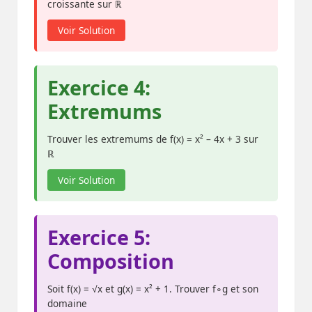
croissante sur ℝ
Voir Solution
Exercice 4:
Extremums
Trouver les extremums de f(x) = x² – 4x + 3 sur
ℝ
Voir Solution
Exercice 5:
Composition
Soit f(x) = √x et g(x) = x² + 1. Trouver f∘g et son
domaine