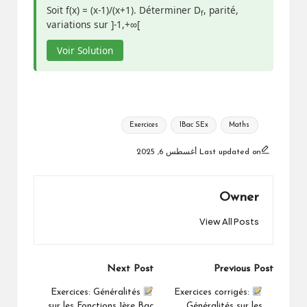
Soit f(x) = (x-1)/(x+1). Déterminer D
, parité,
f
variations sur ]-1,+∞[
Voir Solution
Tags:
Exercices
1Bac SEx
Maths
Last updated on أغسطس 6, 2025
Owner
View All Posts
Post
Next Post
Previous Post
navigation
Exercices: Généralités
Exercices corrigés:
sur les Fonctions 1ère Bac
Généralités sur les