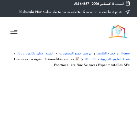
السبت، 8 أغسطس 2026
-
6:48:38 AM
Subscribe Now!
Subscribe to our newsletter & never miss our best posts.
Ski
t
م
conten
التعليم
الصريح
و
ق
Home
فضاء التلاميذ
دروس جميع المستويات
السنة الاولى بكالوريا 1Bac
ع
شعبة العلوم التجريبية 1Bac SEx
Exercices corrigés : Généralités sur les
Fonctions 1ère Bac Sciences Expérimentalles SEx
ال
م
د
ر
س
ة