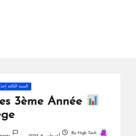
س
ة
ال
را
ئد
ة
Posted
السنة الثالثة إعد
in
ques 3ème Année
ège
By
High Tech
أغسطس 6, 2025
ments