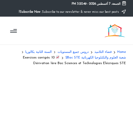
الجمعة، 7 أغسطس 2026
-
3:20:50 PM
Subscribe Now!
Subscribe to our newsletter & never miss our best posts.
Ski
t
م
conten
التعليم
الصريح
و
ق
Home
فضاء التلاميذ
دروس جميع المستويات
السنة الثانية بكالوريا
ع
شعبة العلوم والتكنلوجيا الكهربائية 2Bac STE
10 Exercices corrigés:
Dérivation 1ère Bac Sciences et Technologies Elécriques STE
ال
م
د
ر
س
ة