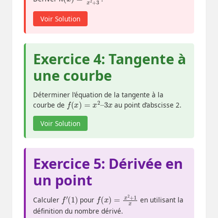
Voir Solution
Exercice 4: Tangente à
une courbe
Déterminer l’équation de la tangente à la
f
(
x
)
=
x
2
–
3
x
courbe de
au point d’abscisse 2.
Voir Solution
Exercice 5: Dérivée en
un point
f
′
(
1
)
f
(
x
)
=
x
2
+
1
x
Calculer
pour
en utilisant la
définition du nombre dérivé.