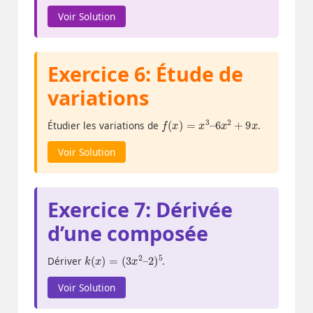
Voir Solution
Exercice 6: Étude de
variations
f
(
x
)
=
x
3
–
6
x
2
+
9
x
Étudier les variations de
.
Voir Solution
Exercice 7: Dérivée
d’une composée
k
(
x
)
=
(
3
x
2
–
2
)
5
Dériver
.
Voir Solution