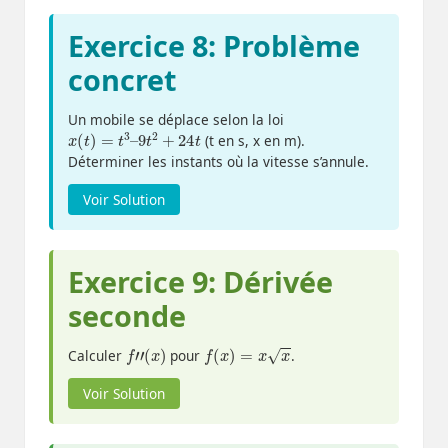
Exercice 8: Problème
concret
Un mobile se déplace selon la loi
x
(
t
)
=
t
3
–
9
t
2
+
24
t
(t en s, x en m).
Déterminer les instants où la vitesse s’annule.
Voir Solution
Exercice 9: Dérivée
seconde
f
”
(
x
)
f
(
x
)
=
x
x
Calculer
pour
.
Voir Solution