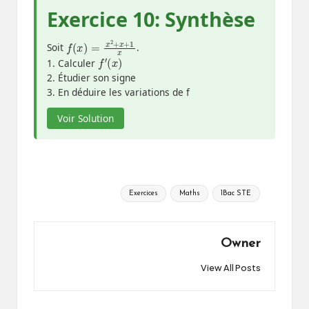
Exercice 10: Synthèse
f
(
x
)
=
x
2
+
x
+
1
x
Soit
.
f
′
(
x
)
1. Calculer
2. Étudier son signe
3. En déduire les variations de f
Voir Solution
Tags:
Exercices
Maths
1Bac STE
Owner
View All Posts