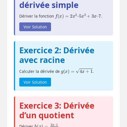
dérivée simple
f
(
x
)
=
2
x
3
–
5
x
2
+
3
x
–
7
Dériver la fonction
.
Voir Solution
Exercice 2: Dérivée
avec racine
g
(
x
)
=
4
x
+
1
Calculer la dérivée de
.
Voir Solution
Exercice 3: Dérivée
d’un quotient
h
1
x
(
x
2
)
+
=
3
2
x
–
Dériver
.