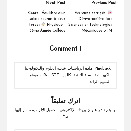
Post
Next Post
Previous Post
navigation
Cours : Équilibre d’un
Exercices corrigés:
solide soumis à deux
Dérivation1ère Bac
forces
Physique –
Sciences et Technologies
3ème Année Collège
Mécaniques STM
1 Comment
Pingback:
مادة الرياضيات شعبة العلوم والتكنولوجيا
الكهربائية السنة الثانية بكالوريا 1Bac STE – موقع
التعليم الرائد
اترك تعليقاً
لن يتم نشر عنوان بريدك الإلكتروني.
الحقول الإلزامية مشار إليها
بـ
*