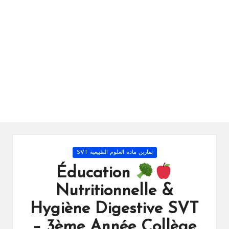
ال
را
ئد
ة
Posted
تمارين مادة العلوم الطبيعية SVT
in
Éducation
Nutritionnelle &
Hygiène Digestive SVT
– 3ème Année Collège