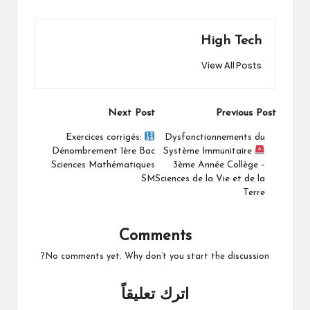
High Tech
View All Posts
Post
Next Post
Previous Post
navigation
Exercices corrigés:
Dysfonctionnements du
Dénombrement 1ère Bac
Système Immunitaire
Sciences Mathématiques
3ème Année Collège –
SM
Sciences de la Vie et de la
Terre
Comments
No comments yet. Why don’t you start the discussion?
اترك تعليقاً