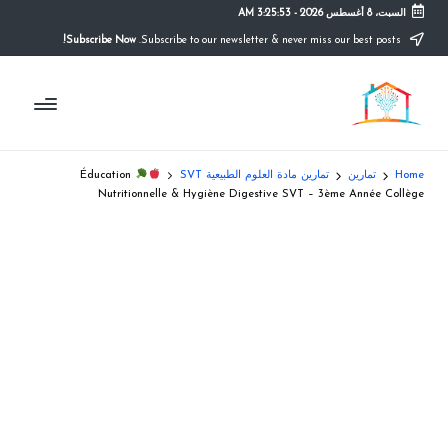
السبت، 8 أغسطس 2026
-
3:25:54 AM
Subscribe Now!
Subscribe to our newsletter & never miss our best posts.
Ski
t
م
conten
التعليم
الصريح
و
ق
Home
تمارين
تمارين مادة العلوم الطبيعية SVT
Éducation
ع
Nutritionnelle & Hygiène Digestive SVT – 3ème Année Collège
ال
م
د
ر
س
ة