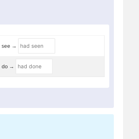
see →
do →