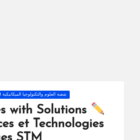
س
ة
ال
را
ئد
ة
Posted
شعبة العلوم والتكنولوجيا الميكانيكية 2Bac STM
in
s with Solutions
es et Technologies
ues STM