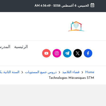
الخميس، 6 أغسطس 2026
-
4:56:50 AM
Ski
t
م
التعليم
conten
الصريح
و
ق
الرئيسية
المدرس
youtube.com
instagram.com
twitter.com
t.me
facebook.com
ع
ال
Home
فضاء التلاميذ
دروس جميع المستويات
السنة الثانية بك
م
Technologies Mécaniques STM
د
ر