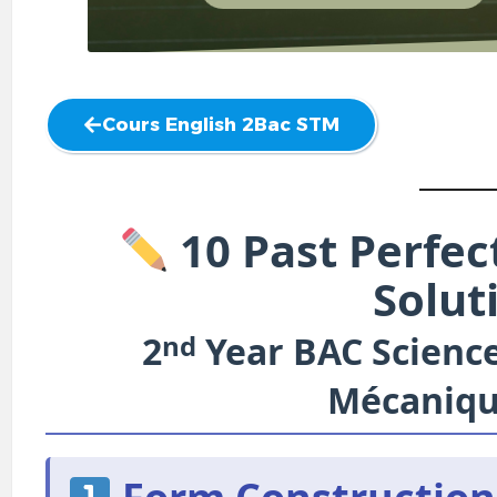
Cours English 2Bac STM
10 Past Perfec
Solut
2
nd
Year BAC Science
Mécaniqu