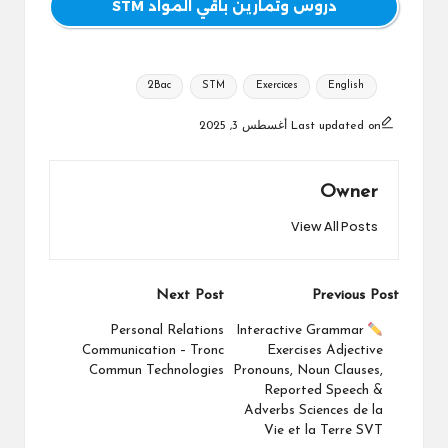
دروس وتمارين باقي المواد STM
Tags:
2Bac
STM
Exercices
English
Last updated on أغسطس 3, 2025
Owner
View All Posts
Post
Next Post
Previous Post
navigation
Personal Relations
Interactive Grammar
Communication – Tronc
Exercises Adjective
Commun Technologies
Pronouns, Noun Clauses,
Reported Speech &
Adverbs Sciences de la
Vie et la Terre SVT