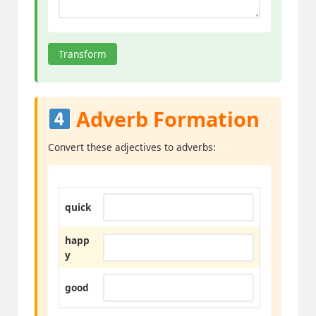
Transform
Adverb Formation
Convert these adjectives to adverbs:
quick
happ
y
good