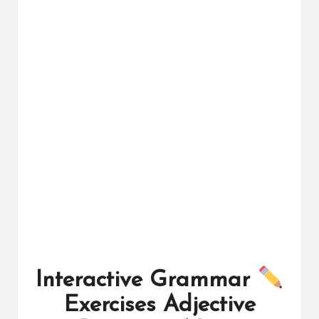
ال
را
ئد
ة
Interactive Grammar
Exercises Adjective