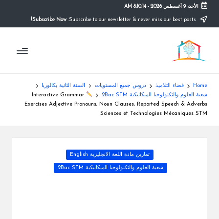
الأحد، 9 أغسطس 2026
-
8:10:15 AM
Subscribe Now!
Subscribe to our newsletter & never miss our best posts.
Ski
t
م
conten
التعليم
الصريح
و
ق
Home
فضاء التلاميذ
دروس جميع المستويات
السنة الثانية بكالوريا
ع
شعبة العلوم والتكنولوجيا الميكانيكية 2Bac STM
Interactive Grammar
Exercises Adjective Pronouns, Noun Clauses, Reported Speech & Adverbs
ال
Sciences et Technologies Mécaniques STM
م
د
Posted
تمارين مادة اللغة الانجليزية English
ر
in
شعبة العلوم والتكنولوجيا الميكانيكية 2Bac STM
س
ة