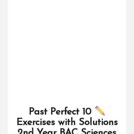
ال
را
ئد
ة
10 Past Perfect
Exercises with Solutions
2nd Year BAC Sciences