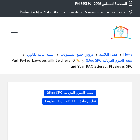
السبت، 8 أغسطس 2026
-
5:23:40 PM
Subscribe Now!
Subscribe to our newsletter & never miss our best posts.
Ski
t
م
conten
التعليم
الصريح
و
ق
Home
فضاء التلاميذ
دروس جميع المستويات
السنة الثانية بكالوريا
ع
شعبة العلوم الفزيائية 2Bac SPC
10 Past Perfect Exercises with Solutions
2nd Year BAC Sciences Physiques SPC
ال
م
Posted
شعبة العلوم الفزيائية 2Bac SPC
د
in
تمارين مادة اللغة الانجليزية English
ر
س
ة