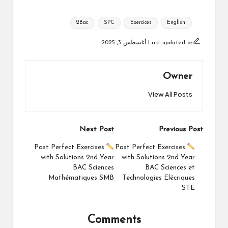
Tags:
2Bac
SPC
Exercices
English
Last updated on أغسطس 3, 2025
Owner
View All Posts
Post
Next Post
Previous Post
navigation
Past Perfect Exercises
Past Perfect Exercises
with Solutions 2nd Year
with Solutions 2nd Year
BAC Sciences
BAC Sciences et
Mathématiques SMB
Technologies Elécriques
STE
Comments