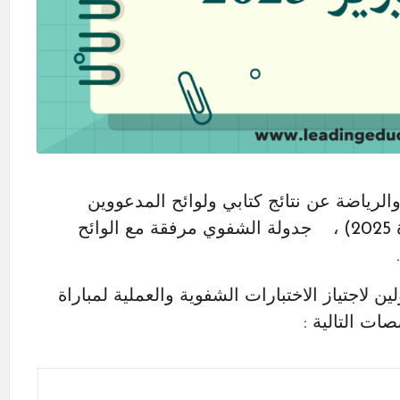
 والرياضة عن نتائج كتابي ولوائح المدعووين
لشفوي لمباريات التبريز للتعليم الثانوي (دورة 2025) ، جدولة الشفوي مرفقة مع الوائح
 لاجتياز الاختبارات الشفوية والعملية لمباراة