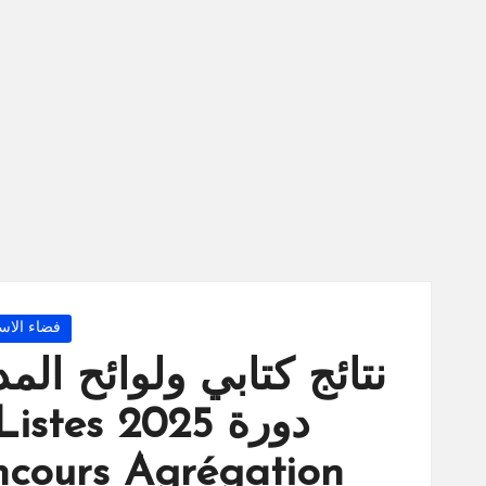
س
ة
ال
را
ئد
ة
Posted
فضاء الاسا
in
نتائج كتابي ولوائح ال
دورة 025
cours Agrégation