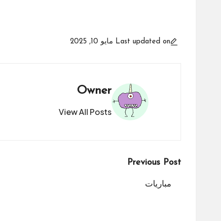
Last updated on مايو 10, 2025
Owner
View All Posts
Post
Previous Post
navigation
مباريات