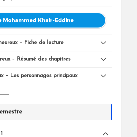
 de Mohammed Khair-Eddine
 heureux
–
Fiche de lecture
ureux
–
Résumé
des chapitres
eux – Les personnages principaux
semestre
 1