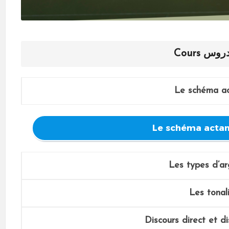
دروس
Cours
Le schéma ac
Le schéma actan
Les types d’a
Les tonal
Discours direct et di