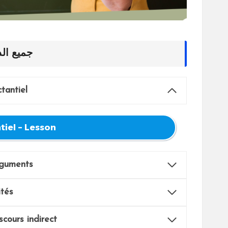
جميع ال
tantiel
tiel
– Lesson
rguments
ités
scours indirect