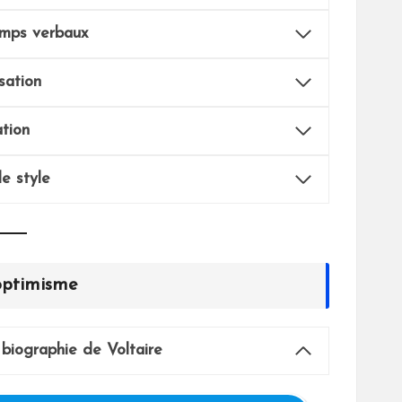
emps verbaux
sation
ation
e style
optimisme
biographie de Voltaire