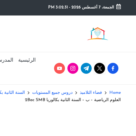
الجمعة، 7 أغسطس 2026
-
3:02:32 PM
Ski
t
م
التعليم
conten
الصريح
و
ق
الرئيسية
المدرس
youtube.com
instagram.com
twitter.com
t.me
facebook.com
ع
ال
Home
فضاء التلاميذ
دروس جميع المستويات
السنة الثانية بك
م
العلوم الرياضية – ب – السنة الثانية بكالوريا 2Bac SMB
د
ر