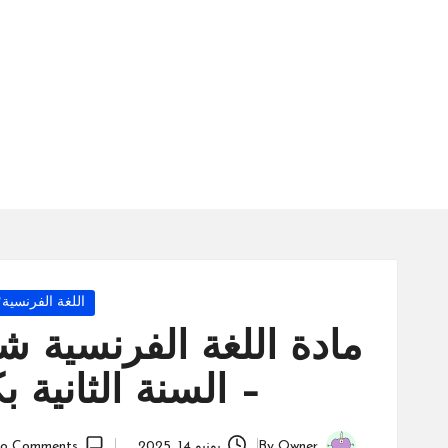
س
ة
ال
را
ئد
ة
Posted
اللغة الفرنسية
in
مادة اللغة الفرنسية ش
– السنة الثانية بكالوري
Owner
By
يونيو 14, 2025
o Comments