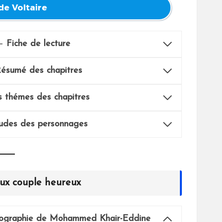
de Voltaire
–
Fiche de lecture
Résumé
des chapitres
s thémes
des chapitres
udes des personnages
ieux couple heureux
iographie de Mohammed Khair-Eddine