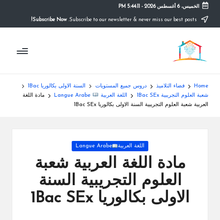
الخميس، 6 أغسطس 2026
-
5:44:12 PM
Subscribe Now!
Subscribe to our newsletter & never miss our best posts.
Ski
t
م
conten
التعليم
الصريح
و
ق
Home
فضاء التلاميذ
دروس جميع المستويات
السنة الاولى بكالوريا 1Bac
ع
شعبة العلوم التجريبية 1Bac SEx
اللغة العربية
Langue Arabe
مادة اللغة
العربية شعبة العلوم التجريبية السنة الاولى بكالوريا 1Bac SEx
ال
م
Posted
اللغة العربية
Langue Arabe
د
in
مادة اللغة العربية شعبة
ر
العلوم التجريبية السنة
س
الاولى بكالوريا 1Bac SEx
ة