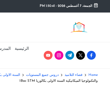
الجمعة، 7 أغسطس 2026
-
1:50:42 PM
Ski
t
م
التعليم
conten
الصريح
و
ق
الرئيسية
المدرس
youtube.com
instagram.com
twitter.com
t.me
facebook.com
ع
ال
Home
فضاء التلاميذ
دروس جميع المستويات
السنة الاولى بكالو
م
والتكنولوجيا الميكانيكية السنة الاولى بكالوريا 1Bac STM
د
ر