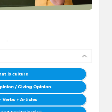
at is culture
pinion / Giving Opinion
 Verbs + Articles