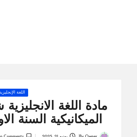
س
ة
ال
را
ئد
ة
Posted
اللغة الإنجليزية
in
مادة اللغة الانجليزية 
الميكانيكية السنة الاولى بك
Owner
By
يونيو 21, 2025
o Comments