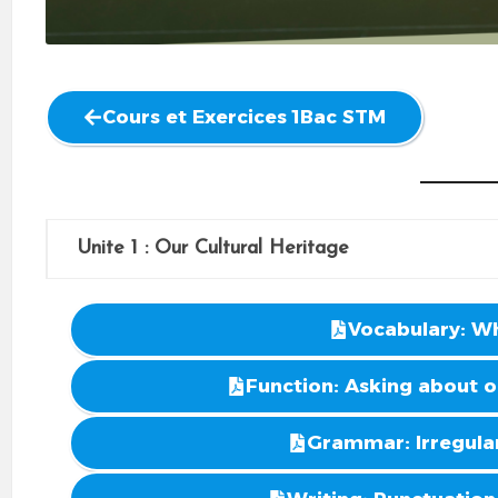
Cours et Exercices 1Bac STM
Unite 1 : Our Cultural Heritage
Vocabulary: Wh
Function: Asking about o
Grammar: Irregular