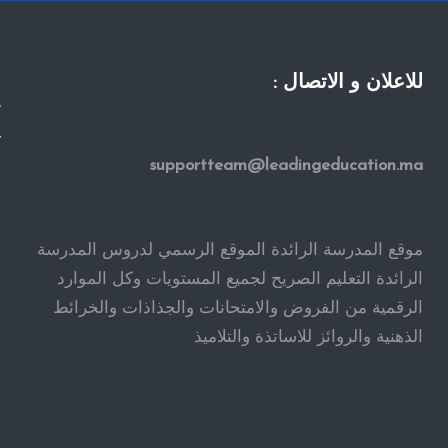
للاعلان و الاتصال :
s
y
supportteam@leadingeducation.ma
ا
ا
ا
موقع المدرسة الرائدة الموقع الرسمي لدروس المدرسة
ف
الرائدة التعليم الصريح لجميع المستويات وكل الموارد
الرقمية من الفروض والامتحانات والجذاذات والخرائط
ف
الذهنية والروائز للاساتذة والتلاميذ
ف
ف
ف