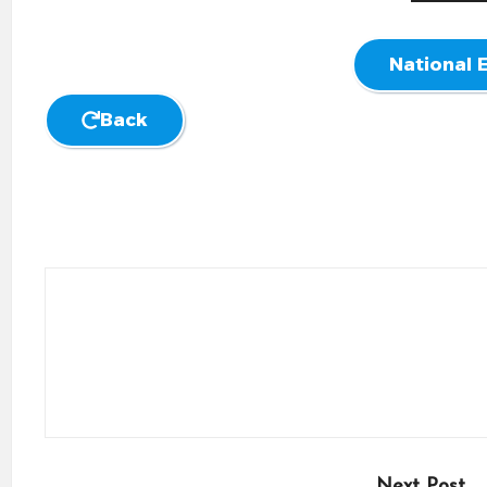
National
Back
Next Post