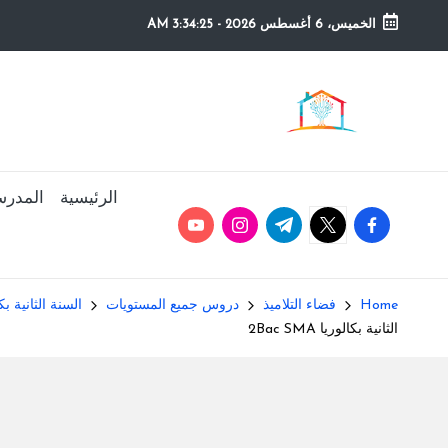
الخميس، 6 أغسطس 2026
-
3:34:26 AM
Ski
t
م
التعليم
conten
الصريح
و
ق
الرئيسية
المدرس
youtube.com
instagram.com
twitter.com
t.me
facebook.com
ع
ال
Home
فضاء التلاميذ
دروس جميع المستويات
السنة الثانية بك
م
الثانية بكالوريا 2Bac SMA
د
ر