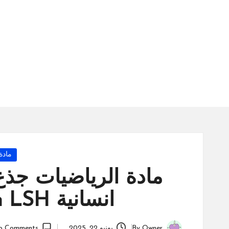
س
ة
ال
را
ئد
ة
osted
مادة
in
مادة الرياضيات جذ
انسانية Tronc Commun LSH
Owner
By
يونيو 22, 2025
o Comments