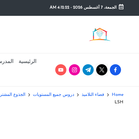
الجمعة، 7 أغسطس 2026
-
4:12:23 AM
Ski
t
م
التعليم
conten
الصريح
و
ق
الرئيسية
المدرس
youtube.com
instagram.com
twitter.com
t.me
facebook.com
ع
ال
Home
فضاء التلاميذ
دروس جميع المستويات
الجذوع المشتركة  Commun
م
LSH
د
ر