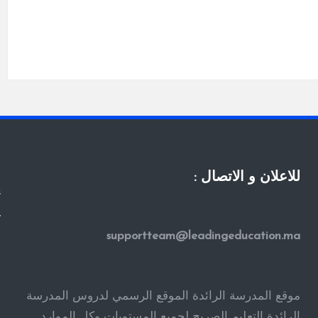
للاعلان و الاتصال :
s
y
supportteam@leadingeducation.ma
ا
ا
ا
موقع المدرسة الرائدة الموقع الرسمي لدروس المدرسة
ف
الرائدة التعليم الصريح لجميع المستويات وكل الموارد