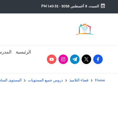
السبت، 8 أغسطس 2026
-
1:40:53 PM
Ski
t
م
التعليم
conten
الصريح
و
ق
الرئيسية
المدرس
youtube.com
instagram.com
twitter.com
t.me
facebook.com
ع
ال
Home
فضاء التلاميذ
دروس جميع المستويات
المستوى السادس 
م
د
ر