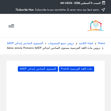
السبت، 8 أغسطس 2026
-
4:10:04 AM
Subscribe Now!
Subscribe to our newsletter & never miss our best posts.
Ski
t
م
conten
التعليم
الصريح
و
ق
Home
فضاء التلاميذ
دروس جميع المستويات
المستوى السادس إبتدائي 6AEP
ع
دروس مادة اللغة الفرنسية مستوى السادس ابتدائي 6ème année Primaire 6AEP
ال
م
Posted
مادة اللغة الفرنسية French
المستوى السادس إبتدائي 6AEP
in
د
ر
س
ة