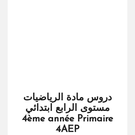
ال
را
ئد
ة
دروس مادة الرياضيات
مستوى الرابع ابتدائي
4ème année Primaire
4AEP