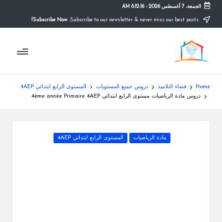
الجمعة، 7 أغسطس 2026
-
8:12:16 AM
Subscribe Now!
Subscribe to our newsletter & never miss our best posts.
Ski
t
م
conten
التعليم
الصريح
و
ق
Home
فضاء التلاميذ
دروس جميع المستويات
المستوى الرابع ابتدائي 4AEP
ع
دروس مادة الرياضيات مستوى الرابع ابتدائي 4ème année Primaire 4AEP
ال
م
Posted
مادة الرياضيات
المستوى الرابع ابتدائي 4AEP
in
د
ر
س
ة