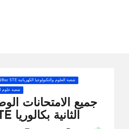
س
ة
ال
را
ئد
ة
Posted
شعبة العلوم والتكنولوجيا الكهربائية 2Bac STE
in
شعبة علوم الح
جميع الامتحانات الوطن
الثانية بكالوريا 2Bac SVT STM STE