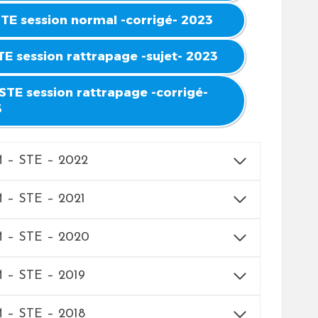
E session normal -corrigé- 2023
 session rattrapage -sujet- 2023
TE session rattrapage -corrigé-
3
M – STE – 2022
M – STE – 2021
M – STE – 2020
M – STE – 2019
M – STE – 2018