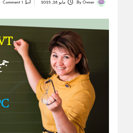
Owner
By
مايو 28, 2025
1 Comment
Posted
by