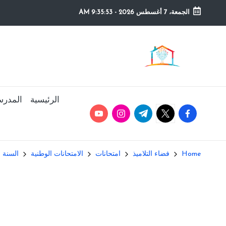
الجمعة، 7 أغسطس 2026
-
9:35:54 AM
Ski
t
م
التعليم
conten
الصريح
و
ق
الرئيسية
المدرس
youtube.com
instagram.com
twitter.com
t.me
facebook.com
ع
ال
Home
فضاء التلاميذ
امتحانات
الامتحانات الوطنية
السنة الث
م
د
ر