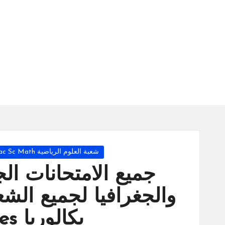
س
ة
ال
را
ئد
ة
Posted
شعبة العلوم الرياضية 1Bac Sc Math
in
جميع الامتحانات الج
والجغرافيا لجميع الشع
بكالوريا 1bac Sciences