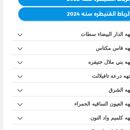
اط القنيطره سنه 2024
ه الدار البيضاء سطات
لجهه فاس مكناس
ه بني ملال خنيفره
جهه درعه تافيلالت
جهه الشرق
ه العيون الساقيه الحمراء
ه كلميم واد النون