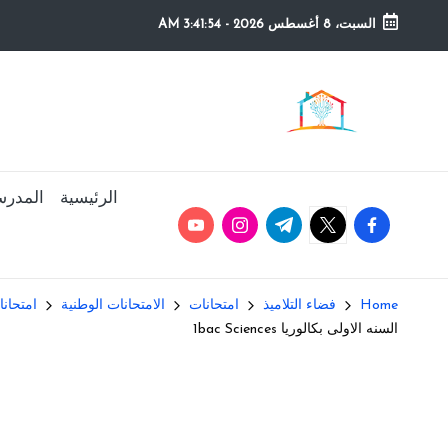
السبت، 8 أغسطس 2026
-
3:41:55 AM
Ski
t
م
التعليم
conten
الصريح
و
ق
الرئيسية
المدرس
youtube.com
instagram.com
twitter.com
t.me
facebook.com
ع
ال
Home
فضاء التلاميذ
امتحانات
الامتحانات الوطنية
امتحانات
م
السنه الاولى بكالوريا 1bac Sciences
د
ر