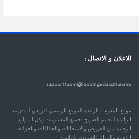
للاعلان و الاتصال :
s
y
supportteam@leadingeducation.ma
ا
ا
ا
موقع المدرسة الرائدة الموقع الرسمي لدروس المدرسة
ف
الرائدة التعليم الصريح لجميع المستويات وكل الموارد
الرقمية من الفروض والامتحانات والجذاذات والخرائط
ف
الذهنية والروائز للاساتذة والتلاميذ