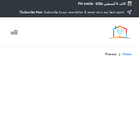
الأحد، 9 أغسطس 2026
-
4:44:10 PM
Subscribe Now!
Subscribe to our newsletter & never miss our best posts.
Ski
t
م
conten
التعليم
الصريح
و
ق
Pioneer
Home
ع
ال
م
د
ر
س
ة