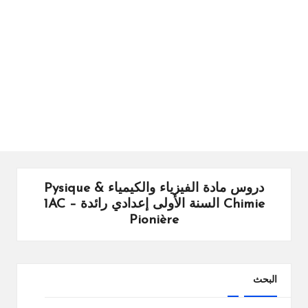
ال
را
ئد
ة
دروس مادة الفيزياء والكيمياء Pysique &
Chimie السنة الأولى إعدادي رائدة – 1AC
Pionière
البحث