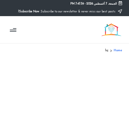
الجمعة، 7 أغسطس 2026
-
7:47:40 PM
Subscribe Now!
Subscribe to our newsletter & never miss our best posts.
Ski
t
م
conten
التعليم
الصريح
و
ق
lsj
Home
ع
ال
م
د
ر
س
ة