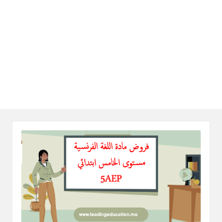
ال
را
ئد
ة